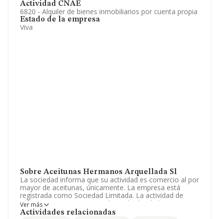
Actividad CNAE
6820 - Alquiler de bienes inmobiliarios por cuenta propia
Estado de la empresa
Viva
Sobre Aceitunas Hermanos Arquellada Sl
La sociedad informa que su actividad es comercio al por
mayor de aceitunas, únicamente. La empresa está
registrada como Sociedad Limitada. La actividad de
referencia CNAE corresponde a 'Alquiler de bienes
Ver más
inmobiliarios por cuenta propia', cuyo Código es 6820.
Actividades relacionadas
La empresa es exportadora.