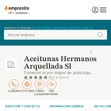
EMPRESITE ESPAÑA
ACEITUNAS HERMANOS ARQUELLADA SL
Buscar
Aceitunas Hermanos
Arquellada Sl
Comercio al por mayor de aceitunas,
únicamente
0
/5
( 0 votos)
LLAMAR
SITIO WEB
CÓMO
VER
LLEGAR
INFORME
DIRECCIÓN Y CONTACTO
INFORMACIÓN GENERAL
DATOS COM