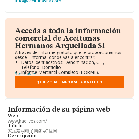
info@aceitunasha.com
Acceda a toda la información
comercial de Aceitunas
Hermanos Arquellada Sl
A través del informe gratuito que te proporcionamos
desde Einforma, donde vas a encontrar:
Datos identificativos: Denominación, CIF,
Teléfono, Domicilio.
Informe Mercantil Completo (BORME).
Ver más
Gráficos de Evolución Ventas y Empleados.
Consejo de Administración y Administradores.
QUIERO MI INFORME GRATUITO
Directivos y Ejecutivos.
Accionistas.
Participaciones y Vinculaciones en otras empresas.
Artículos de prensa publicados sobre la empresa.
Informacion de su página web
Información oficial y registral complementaria.
Información de su página web
Web
www.haolives.com/
Titulo
家居建材电子商务-好住网
Descripción