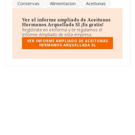
Conservas
Alimentacion
Aceitunas
No ha habido variación en cuanto al número de
empleados con respecto al 2023 y según los datos a
disposición de INFORMA, ha tenido un número de
Ver el informe ampliado de Aceitunas
empleados por debajo de la media de sector.
Hermanos Arquellada Sl ¡Es gratis!
Regístrate en eInforma y te regalamos el
Su email es
info@aceitunasha.com
. Puedes consultar su
Informe Ampliado de esta empresa.
página web aquí:
www.haolives.es
.
VER INFORME AMPLIADO DE ACEITUNAS
HERMANOS ARQUELLADA SL
La sociedad española
Aceitunas Hermanos
Arquellada S.L
, con NIF B91129908, está situada en
Avenida Los Pirralos núm. 11 2 C, (41701), en el
municipio de Dos Hermanas, en Sevilla, Andalucía.
Con los datos a disposición de INFORMA sobre 132.555
empresas pertenecientes al sector, en el ámbito
nacional la facturación alcanza la cifra de 22.737
millones de euros y el promedio de la facturación de
ventas entre todas las compañías asciende a los 171 mil
euros. Respecto a la información de la provincia
(hablamos de Sevilla), en la base de datos INFORMA
constan 4098 empresas, con ventas en el año 2024 de
403 millones de euros. Como información adicional de
interés, la antigüedad desde la constitución es de 24
años. Los empleados de media son 1.