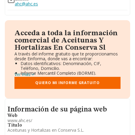
ahc@ahc.es
Acceda a toda la información
comercial de Aceitunas Y
Hortalizas En Conserva Sl
A través del informe gratuito que te proporcionamos
desde Einforma, donde vas a encontrar:
Datos identificativos: Denominación, CIF,
Teléfono, Domicilio.
Informe Mercantil Completo (BORME).
Ver más
Gráficos de Evolución Ventas y Empleados.
Consejo de Administración y Administradores.
QUIERO MI INFORME GRATUITO
Directivos y Ejecutivos.
Accionistas.
Participaciones y Vinculaciones en otras empresas.
Artículos de prensa publicados sobre la empresa.
Informacion de su página web
Información oficial y registral complementaria.
Información de su página web
Web
www.ahc.es/
Titulo
Aceitunas y Hortalizas en Conserva S.L.