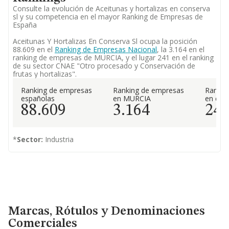
Consulte la evolución de Aceitunas y hortalizas en conserva
sl y su competencia en el mayor Ranking de Empresas de
España
Aceitunas Y Hortalizas En Conserva Sl ocupa la posición
88.609 en el
Ranking de Empresas Nacional
, la 3.164 en el
ranking de empresas de MURCIA, y el lugar 241 en el ranking
de su sector CNAE "Otro procesado y Conservación de
frutas y hortalizas".
Ranking de empresas
Ranking de empresas
Rankin
españolas
en MURCIA
en el 
88.609
3.164
24
*
Sector:
Industria
Marcas, Rótulos y Denominaciones Comerciales
Marcas, Rótulos y Denominaciones
Comerciales