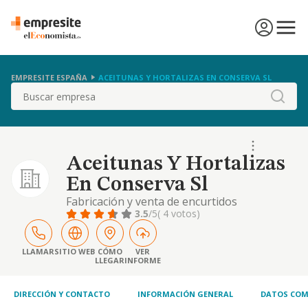
EMPRESITE ESPAÑA
ACEITUNAS Y HORTALIZAS EN CONSERVA SL
Buscar
Aceitunas Y Hortalizas
En Conserva Sl
Fabricación y venta de encurtidos
3.5
/5
( 4 votos)
LLAMAR
SITIO WEB
CÓMO
VER
LLEGAR
INFORME
DIRECCIÓN Y CONTACTO
INFORMACIÓN GENERAL
DATOS COM