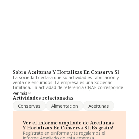
Sobre Aceitunas Y Hortalizas En Conserva Sl
La sociedad declara que su actividad es fabricación y
venta de encurtidos. La empresa es una Sociedad
Limitada. La actividad de referencia CNAE corresponde
a 'Otro procesado y conservación de frutas y hortalizas',
Ver más
cuyo Código es 1039. La compañía es importadora y
Actividades relacionadas
exportadora.
Conservas
Alimentacion
Aceitunas
Los empleados se han reducido un 8% y atendiendo a
los datos disponibles en INFORMA, el número de
empleados de la compañía ha estado por debajo de la
Ver el informe ampliado de Aceitunas
media de sector.
Y Hortalizas En Conserva Sl ¡Es gratis!
Regístrate en eInforma y te regalamos el
Dentro del ranking de empresas elaborado por
Informe Ampliado de esta empresa.