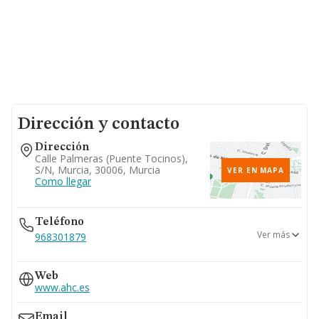
Dirección y contacto
Dirección
Calle Palmeras (puente Tocinos),
S/n, Murcia, 30006, Murcia
VER EN MAPA
Como llegar
Teléfono
Ver más
968301879
868457922
Web
www.ahc.es
Email