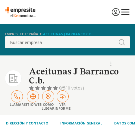
EMPRESITE ESPAÑA
ACEITUNAS J BARRANCO C.B.
Buscar
Aceitunas J Barranco
C.b.
0
/5
( 0 votos)
LLAMAR
SITIO WEB
CÓMO
VER
LLEGAR
INFORME
DIRECCIÓN Y CONTACTO
INFORMACIÓN GENERAL
DATOS COM