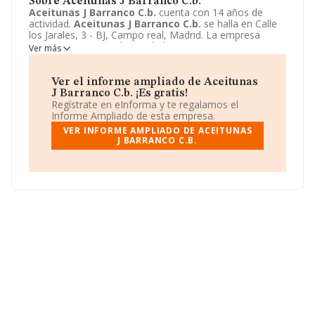
Sobre Aceitunas J Barranco C.b.
Aceitunas J Barranco C.b.
cuenta con 14 años de
actividad.
Aceitunas J Barranco C.b.
se halla en Calle
los Jarales, 3 - BJ, Campo real, Madrid. La empresa
enmarca su principal actividad CNAE como 1039 - Otro
Ver más
procesado y conservación de frutas y hortalizas.
Aceitunas J Barranco C.b.
toma la forma jurídica de
Comunidad de bienes.
Ver el informe ampliado de Aceitunas
J Barranco C.b. ¡Es gratis!
Regístrate en eInforma y te regalamos el
Informe Ampliado de esta empresa.
VER INFORME AMPLIADO DE ACEITUNAS
J BARRANCO C.B.