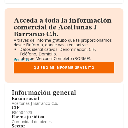
Acceda a toda la información
comercial de Aceitunas J
Barranco C.b.
A través del informe gratuito que te proporcionamos
desde Einforma, donde vas a encontrar:
Datos identificativos: Denominación, CIF,
Teléfono, Domicilio.
Informe Mercantil Completo (BORME).
Ver más
Gráficos de Evolución Ventas y Empleados.
Consejo de Administración y Administradores.
QUIERO MI INFORME GRATUITO
Directivos y Ejecutivos.
Accionistas.
Participaciones y Vinculaciones en otras empresas.
Artículos de prensa publicados sobre la empresa.
Información oficial y registral complementaria.
Información general
Razón social
Aceitunas J Barranco C.b.
CIF
E86504073
Forma jurídica
Comunidad de bienes
Sector