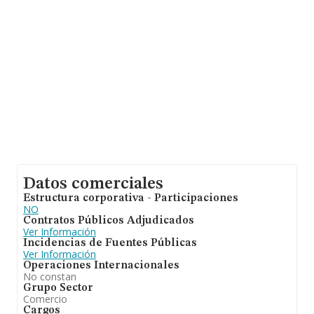
de interés en el ámbito sectorial, la antigüedad alcanza
los 18 años desde la constitución. La media de
empleados de las empresas es de 9.
Datos comerciales
Estructura corporativa - Participaciones
NO
Contratos Públicos Adjudicados
Ver Información
Incidencias de Fuentes Públicas
Ver Información
Operaciones Internacionales
No constan
Grupo Sector
Comercio
Cargos