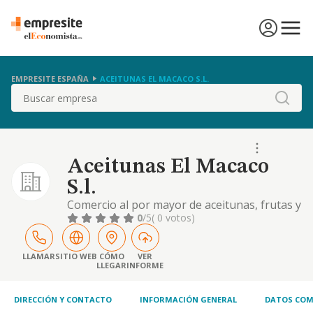
EMPRESITE ESPAÑA
ACEITUNAS EL MACACO S.L.
Buscar
Aceitunas El Macaco
S.l.
Comercio al por mayor de aceitunas, frutas y
hortalizas. explotación, compraventa y
0
/5
( 0 votos)
envasado de productos agrarios. alquiler de
todo tipo de maquinaria agrícola
LLAMAR
SITIO WEB
CÓMO
VER
LLEGAR
INFORME
DIRECCIÓN Y CONTACTO
INFORMACIÓN GENERAL
DATOS COM