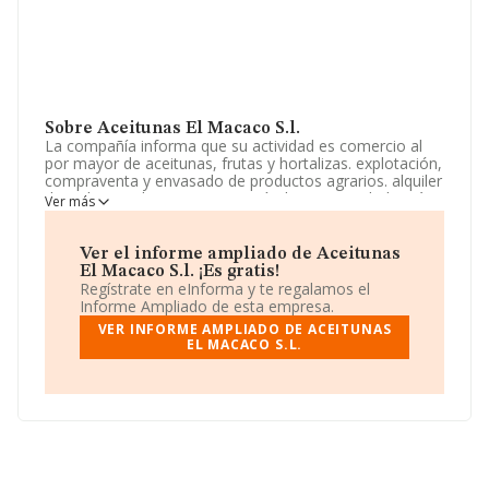
Sobre Aceitunas El Macaco S.l.
La compañía informa que su actividad es comercio al
por mayor de aceitunas, frutas y hortalizas. explotación,
compraventa y envasado de productos agrarios. alquiler
de todo tipo de maquinaria agrícola. La sociedad está
Ver más
inscrita en el Registro Mercantil como Sociedad
Limitada. La actividad de referencia CNAE corresponde
a 'Comercio al por mayor de frutas y hortalizas', cuyo
Ver el informe ampliado de Aceitunas
Código es 4631. La empresa no tiene actividad en
El Macaco S.l. ¡Es gratis!
mercados exteriores.
Regístrate en eInforma y te regalamos el
Informe Ampliado de esta empresa.
La empresa
Aceitunas El Macaco S.L
, con NIF
VER INFORME AMPLIADO DE ACEITUNAS
B02688521, se encuentra en Carretera Nacional 630 Km
EL MACACO S.L.
641, (06800), en el municipio de Merida, en Badajoz,
Extremadura.
En relación con el sector y disponiendo de los datos de
hasta 17.576 empresas, a nivel nacional la facturación
asciende a 46.240 millones de euros y se calcula un
promedio de facturación de 2 millones de euros entre
todas las compañías. Para aportar ulterior información