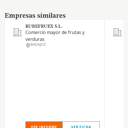
Empresas similares
Empresas similares
RUBEFRUEX S.L.
Comercio mayor de frutas y
C
verduras
t
BADAJOZ
s
C
h
a
a
r
i
L
e
v
VER INFORME
VER FICHA