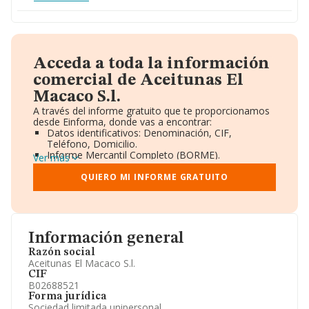
Acceda a toda la información
comercial de Aceitunas El
Macaco S.l.
A través del informe gratuito que te proporcionamos
desde Einforma, donde vas a encontrar:
Datos identificativos: Denominación, CIF,
Teléfono, Domicilio.
Informe Mercantil Completo (BORME).
Ver más
Gráficos de Evolución Ventas y Empleados.
Consejo de Administración y Administradores.
QUIERO MI INFORME GRATUITO
Directivos y Ejecutivos.
Accionistas.
Participaciones y Vinculaciones en otras empresas.
Artículos de prensa publicados sobre la empresa.
Información oficial y registral complementaria.
Información general
Razón social
Aceitunas El Macaco S.l.
CIF
B02688521
Forma jurídica
Sociedad limitada unipersonal