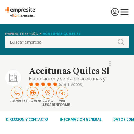
EMPRESITE ESPAÑA
ACEITUNAS QUILES SL
Buscar
Aceitunas Quiles Sl
Elaboración y venta de aceitunas y
encurtidos.
5
/5
( 1 votos)
LLAMAR
SITIO WEB
CÓMO
VER
LLEGAR
INFORME
DIRECCIÓN Y CONTACTO
INFORMACIÓN GENERAL
DATOS COM