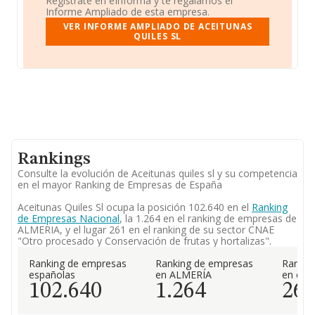
Regístrate en eInforma y te regalamos el
Informe Ampliado de esta empresa.
VER INFORME AMPLIADO DE ACEITUNAS
QUILES SL
Rankings
Consulte la evolución de Aceitunas quiles sl y su competencia
en el mayor Ranking de Empresas de España
Aceitunas Quiles Sl ocupa la posición 102.640 en el
Ranking
de Empresas Nacional
, la 1.264 en el ranking de empresas de
ALMERIA, y el lugar 261 en el ranking de su sector CNAE
"Otro procesado y Conservación de frutas y hortalizas".
Ranking de empresas
Ranking de empresas
Rankin
españolas
en ALMERÍA
en el 
102.640
1.264
26