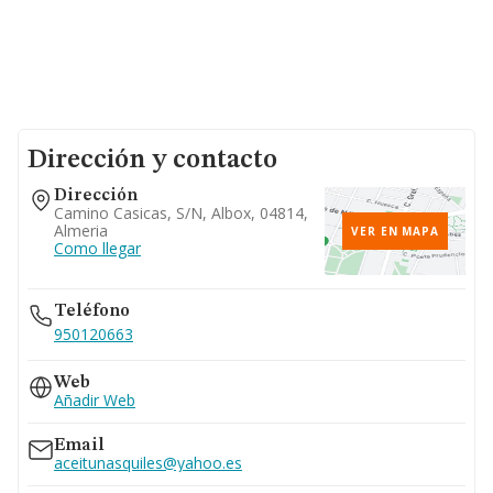
Dirección y contacto
Dirección
Camino Casicas, S/n, Albox, 04814,
Almeria
VER EN MAPA
Como llegar
Teléfono
950120663
Web
Añadir Web
Email
aceitunasquiles@yahoo.es