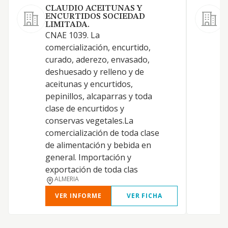
CLAUDIO ACEITUNAS Y
ENCURTIDOS SOCIEDAD
LIMITADA.
CNAE 1039. La
A
comercialización, encurtido,
y
curado, aderezo, envasado,
v
deshuesado y relleno y de
aceitunas y encurtidos,
pepinillos, alcaparras y toda
clase de encurtidos y
conservas vegetales.La
comercialización de toda clase
de alimentación y bebida en
general. Importación y
exportación de toda clas
ALMERIA
VER INFORME
VER FICHA