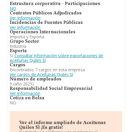
Estructura corporativa - Participaciones
aunque en el ranking de todas las empresas en el
NO
territorio nacional, la compañía ha experimentado una
Contratos Públicos Adjudicados
subida.
Ver Información
Incidencias de Fuentes Públicas
Ver Información
Operaciones Internacionales
Importa y Exporta
Grupo Sector
Industria
Exporta
SI
Consultar información sobre exportaciones de
Aceitunas Quiles Sl
Cargos
Encontrados 7 cargos en esta empresa
Ver cargos de Aceitunas Quiles Sl
Número de empleados
9 (año 2025)
Responsabilidad Social Empresarial
Ver Información
Cotiza en Bolsa
NO
Ver el informe ampliado de Aceitunas
Quiles Sl ¡Es gratis!