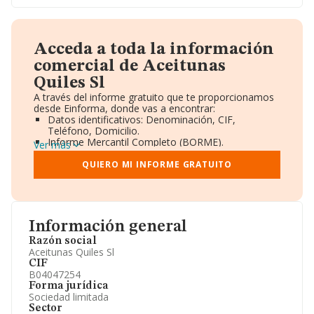
Acceda a toda la información
comercial de Aceitunas
Quiles Sl
A través del informe gratuito que te proporcionamos
desde Einforma, donde vas a encontrar:
Datos identificativos: Denominación, CIF,
Teléfono, Domicilio.
Informe Mercantil Completo (BORME).
Ver más
Gráficos de Evolución Ventas y Empleados.
Consejo de Administración y Administradores.
QUIERO MI INFORME GRATUITO
Directivos y Ejecutivos.
Accionistas.
Participaciones y Vinculaciones en otras empresas.
Artículos de prensa publicados sobre la empresa.
Información oficial y registral complementaria.
Información general
Razón social
Aceitunas Quiles Sl
CIF
B04047254
Forma jurídica
Sociedad limitada
Sector