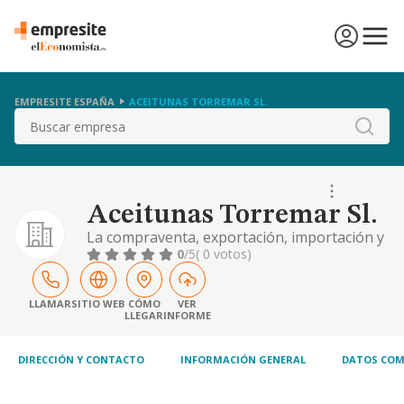
EMPRESITE ESPAÑA
ACEITUNAS TORREMAR SL.
Buscar
Aceitunas Torremar Sl.
La compraventa, exportación, importación y
fabricación de productos de alimentación y
0
/5
( 0 votos)
bebidas
LLAMAR
SITIO WEB
CÓMO
VER
LLEGAR
INFORME
DIRECCIÓN Y CONTACTO
INFORMACIÓN GENERAL
DATOS COM