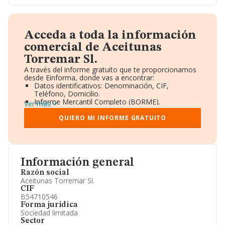
Acceda a toda la información
comercial de Aceitunas
Torremar Sl.
A través del informe gratuito que te proporcionamos
desde Einforma, donde vas a encontrar:
Datos identificativos: Denominación, CIF,
Teléfono, Domicilio.
Informe Mercantil Completo (BORME).
Ver más
Gráficos de Evolución Ventas y Empleados.
Consejo de Administración y Administradores.
QUIERO MI INFORME GRATUITO
Directivos y Ejecutivos.
Accionistas.
Participaciones y Vinculaciones en otras empresas.
Artículos de prensa publicados sobre la empresa.
Información oficial y registral complementaria.
Información general
Razón social
Aceitunas Torremar Sl.
CIF
B54710546
Forma jurídica
Sociedad limitada
Sector