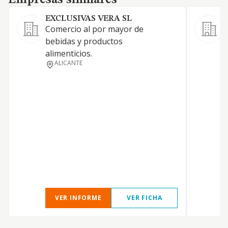
Empresas similares
EXCLUSIVAS VERA SL
Comercio al por mayor de
E
bebidas y productos
p
alimenticios.
c
ALICANTE
a
p
VER INFORME
VER FICHA