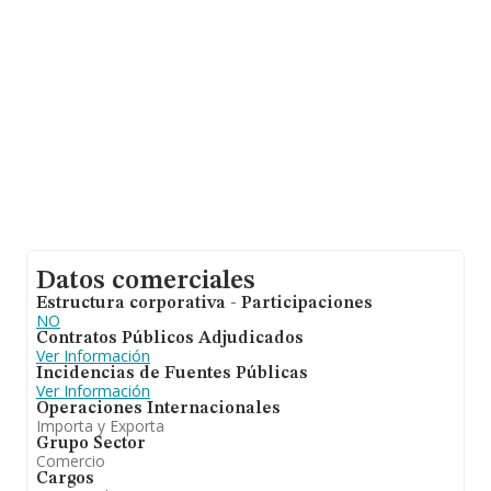
ámbito nacional alcanza los 35.026 millones de euros y
el promedio de la facturación de ventas entre todas las
compañías asciende a los 1 millón de euros. Con el fin
de ampliar la información relativa a las compañías, la
media de empleados es de 4. La antigüedad desde la
constitución es de 16 años.
Datos comerciales
Estructura corporativa - Participaciones
NO
Contratos Públicos Adjudicados
Ver Información
Incidencias de Fuentes Públicas
Ver Información
Operaciones Internacionales
Importa y Exporta
Grupo Sector
Comercio
Cargos