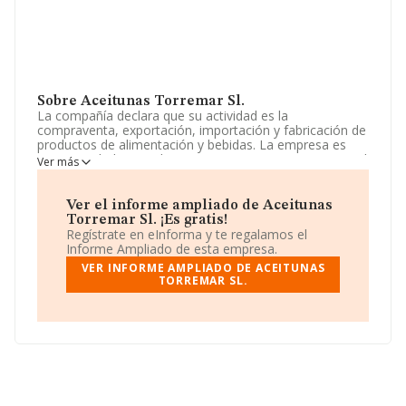
Sobre Aceitunas Torremar Sl.
La compañía declara que su actividad es la
compraventa, exportación, importación y fabricación de
productos de alimentación y bebidas. La empresa es
una Sociedad Limitada. Tiene CNAE: 4639 - 'Comercio al
Ver más
por mayor, no especializado, de productos alimenticios,
bebidas y tabaco'. La sociedad es importadora y
exportadora.
Ver el informe ampliado de Aceitunas
Torremar Sl. ¡Es gratis!
Para llamar las oficinas se puede hacer a través del
Regístrate en eInforma y te regalamos el
número 965710513 y para saber más puedes acceder a
Informe Ampliado de esta empresa.
su página web en este enlace
VER INFORME AMPLIADO DE ACEITUNAS
www.aceitunastorremar.es
.
TORREMAR SL.
La empresa
Aceitunas Torremar S.L
, con número de
identificación fiscal B54710546, se encuentra en Calle
Caballero De Rodas núm. 22 Piso 4 Iz, (03181), en el
municipio de Torrevieja, provincia de Alicante,
Comunidad Valenciana.
Con los datos a disposición de INFORMA sobre 23.763
empresas pertenecientes al sector, la facturación en el