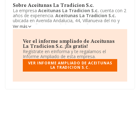
Sobre Aceitunas La Tradicion S.c.
La empresa
Aceitunas La Tradicion S.c.
cuenta con 2
años de experiencia.
Aceitunas La Tradicion S.c.
ubicada en Avenida Andalucia, 44, Villanueva del rio y
Minas, Sevilla. Su actividad CNAE se fine como 4639 -
Ver más
Comercio al por mayor, no especializado, de productos
alimenticios, bebidas y tabaco. El modelo de sociedad
de
Aceitunas La Tradicion S.c.
es Sociedad civil.
Ver el informe ampliado de Aceitunas
La Tradicion S.c. ¡Es gratis!
Regístrate en eInforma y te regalamos el
Informe Ampliado de esta empresa.
VER INFORME AMPLIADO DE ACEITUNAS
LA TRADICION S.C.