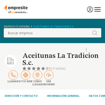
EMPRESITE ESPAÑA
ACEITUNAS LA TRADICION S.C.
Buscar
Aceitunas La Tradicion
S.c.
0
/5
( 0 votos)
LLAMAR
SITIO WEB
CÓMO
VER
LLEGAR
INFORME
DIRECCIÓN Y CONTACTO
INFORMACIÓN GENERAL
DATOS COM