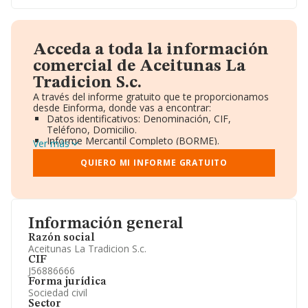
Acceda a toda la información
comercial de Aceitunas La
Tradicion S.c.
A través del informe gratuito que te proporcionamos
desde Einforma, donde vas a encontrar:
Datos identificativos: Denominación, CIF,
Teléfono, Domicilio.
Informe Mercantil Completo (BORME).
Ver más
Gráficos de Evolución Ventas y Empleados.
Consejo de Administración y Administradores.
QUIERO MI INFORME GRATUITO
Directivos y Ejecutivos.
Accionistas.
Participaciones y Vinculaciones en otras empresas.
Artículos de prensa publicados sobre la empresa.
Información oficial y registral complementaria.
Información general
Razón social
Aceitunas La Tradicion S.c.
CIF
J56886666
Forma jurídica
Sociedad civil
Sector