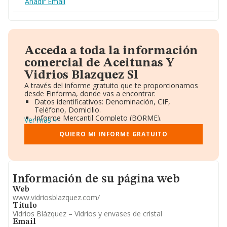
Añadir Email
Acceda a toda la información
comercial de Aceitunas Y
Vidrios Blazquez Sl
A través del informe gratuito que te proporcionamos
desde Einforma, donde vas a encontrar:
Datos identificativos: Denominación, CIF,
Teléfono, Domicilio.
Informe Mercantil Completo (BORME).
Ver más
Gráficos de Evolución Ventas y Empleados.
Consejo de Administración y Administradores.
QUIERO MI INFORME GRATUITO
Directivos y Ejecutivos.
Accionistas.
Participaciones y Vinculaciones en otras empresas.
Artículos de prensa publicados sobre la empresa.
Informacion de su página web
Información oficial y registral complementaria.
Información de su página web
Web
www.vidriosblazquez.com/
Titulo
Vidrios Blázquez – Vidrios y envases de cristal
Email