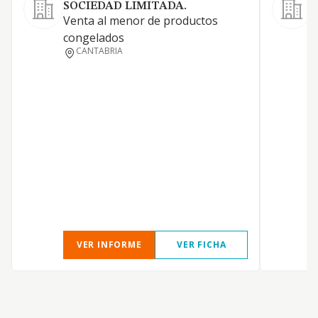
SOCIEDAD LIMITADA.
Venta al menor de productos
C
congelados
m
CANTABRIA
a
C
p
E
a
r
C
l
a
i
VER INFORME
VER FICHA