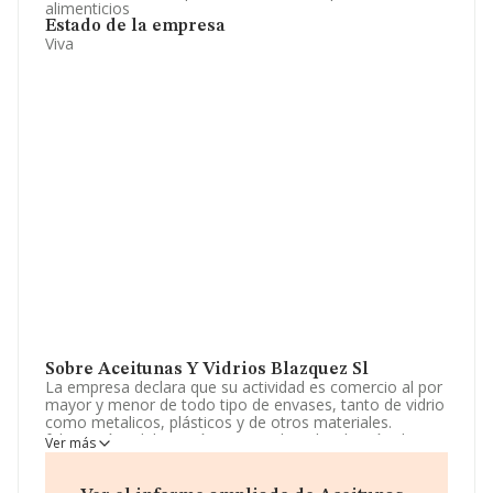
alimenticios
Estado de la empresa
Viva
Sobre Aceitunas Y Vidrios Blazquez Sl
La empresa declara que su actividad es comercio al por
mayor y menor de todo tipo de envases, tanto de vidrio
como metalicos, plásticos y de otros materiales.
fabricación, elaboración, envasado y distribución de
Ver más
aceitunas y encurtidos, así como todo tipo de p. La
empresa aparece inscrita en el Registro Mercantil como
Sociedad Limitada. Tiene CNAE: 4727 - '%cnae%'. La