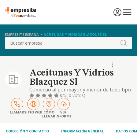
EMPRESITE ESPAÑA
ACEITUNAS Y VIDRIOS BLAZQUEZ SL
Buscar
Aceitunas Y Vidrios
Blazquez Sl
Comercio al por mayor y menor de todo tipo
de envases, tanto de vidrio como metalicos,
0
/5
( 0 votos)
plasticos y de otros materiales. fabricacion,
elaboracion, envasado y distribucion de
aceitunas y encurtidos, asi como todo tipo
LLAMAR
SITIO WEB
CÓMO
VER
LLEGAR
INFORME
de p
DIRECCIÓN Y CONTACTO
INFORMACIÓN GENERAL
DATOS COM