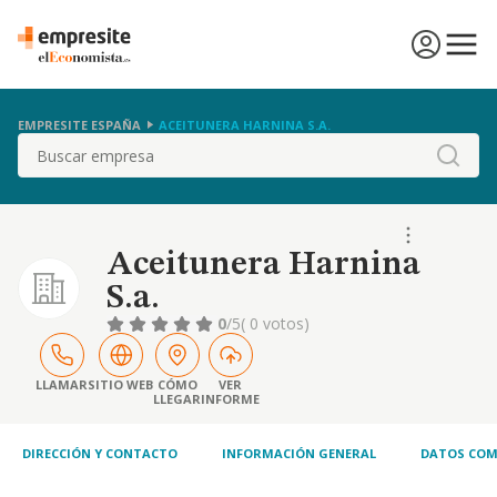
EMPRESITE ESPAÑA
ACEITUNERA HARNINA S.A.
Buscar
Aceitunera Harnina
S.a.
0
/5
( 0 votos)
LLAMAR
SITIO WEB
CÓMO
VER
LLEGAR
INFORME
DIRECCIÓN Y CONTACTO
INFORMACIÓN GENERAL
DATOS COM