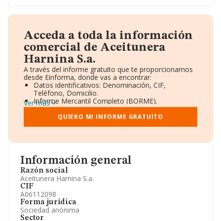
Acceda a toda la información
comercial de Aceitunera
Harnina S.a.
A través del informe gratuito que te proporcionamos
desde Einforma, donde vas a encontrar:
Datos identificativos: Denominación, CIF,
Teléfono, Domicilio.
Informe Mercantil Completo (BORME).
Ver más
Gráficos de Evolución Ventas y Empleados.
Consejo de Administración y Administradores.
QUIERO MI INFORME GRATUITO
Directivos y Ejecutivos.
Accionistas.
Participaciones y Vinculaciones en otras empresas.
Artículos de prensa publicados sobre la empresa.
Información oficial y registral complementaria.
Información general
Razón social
Aceitunera Harnina S.a.
CIF
A06112098
Forma jurídica
Sociedad anónima
Sector