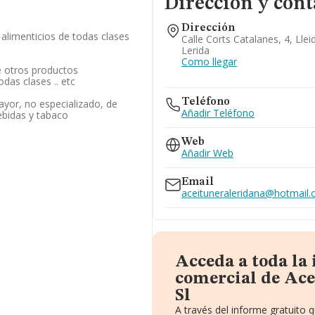
Dirección y cont
Dirección
alimenticios de todas clases
Calle Corts Catalanes, 4, Llei
Lerida
Como llegar
 otros productos
odas clases .. etc
Teléfono
yor, no especializado, de
Añadir Teléfono
ebidas y tabaco
Web
Añadir Web
Email
aceituneraleridana@hotmail
Acceda a toda la
comercial de Ac
Sl
A través del informe gratuito