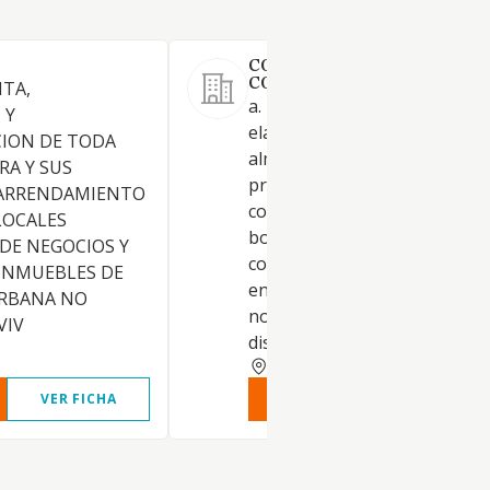
COPAN ALIMENTOS
CONGELADOS SL
NTA,
a. La venta, distribución,
 Y
elaboración, manipulación y
CION DE TODA
almacenamiento de todo tipo
RA Y SUS
productos alimenticios,
) ARRENDAMIENTO
congelados y frescos (pan,
LOCALES
bollería, carne, verduras y
 DE NEGOCIOS Y
complementos de la alimenta
INMUEBLES DE
en general), bebidas alcohóli
RBANA NO
no alcohólicas. b. La venta y
VIV
distribución de maquinaria, u
LERIDA
VER FICHA
VER INFORME
VER FIC