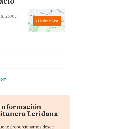
acto
da, 25008,
VER EN MAPA
.com
 información
eitunera Leridana
 que te proporcionamos desde