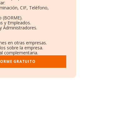
ar:
minación, CIF, Teléfono,
to (BORME).
as y Empleados.
y Administradores.
ones en otras empresas.
dos sobre la empresa.
tral complementaria.
FORME GRATUITO