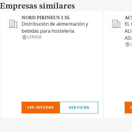
Empresas similares
Empresas similares
NORD PIRINEUS 1 SL
AC
Distribución de alimentación y
EL
bebidas para hostelería.
AL
LERIDA
AS
VER INFORME
VER FICHA