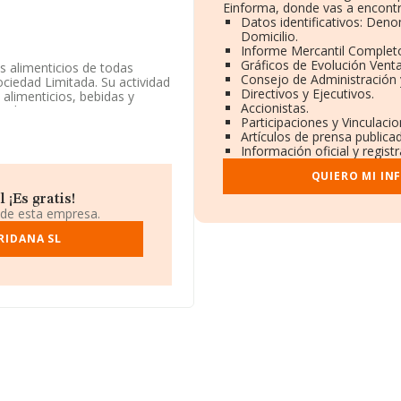
Einforma, donde vas a encontr
Datos identificativos: Deno
Domicilio.
Informe Mercantil Comple
Gráficos de Evolución Vent
s alimenticios de todas
Consejo de Administración 
ciedad Limitada. Su actividad
Directivos y Ejecutivos.
alimenticios, bebidas y
Accionistas.
ados exteriores.
Participaciones y Vinculaci
Artículos de prensa publica
 y según los datos a
Información oficial y regis
 debajo de la media de
QUIERO MI IN
mpresa ha caído 49 puestos a
¡Es gratis!
71 del año anterior. Antes de
 de esta empresa.
i Servicios Profesionales
RIDANA SL
lgunas de las empresas que la
rte S.L
y
Manantial Salado
n 337.383 a 335.739, subiendo
king incluye:
Verdeaurora
posiciona mejor que las
ic Madrid S.L
. En el ranking
ncrementando su posición en
4122, se encuentra en Calle