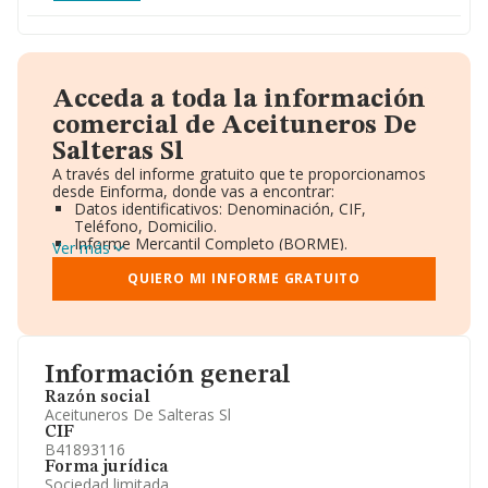
Acceda a toda la información
comercial de Aceituneros De
Salteras Sl
A través del informe gratuito que te proporcionamos
desde Einforma, donde vas a encontrar:
Datos identificativos: Denominación, CIF,
Teléfono, Domicilio.
Informe Mercantil Completo (BORME).
Ver más
Gráficos de Evolución Ventas y Empleados.
Consejo de Administración y Administradores.
QUIERO MI INFORME GRATUITO
Directivos y Ejecutivos.
Accionistas.
Participaciones y Vinculaciones en otras empresas.
Artículos de prensa publicados sobre la empresa.
Información oficial y registral complementaria.
Información general
Razón social
Aceituneros De Salteras Sl
CIF
B41893116
Forma jurídica
Sociedad limitada