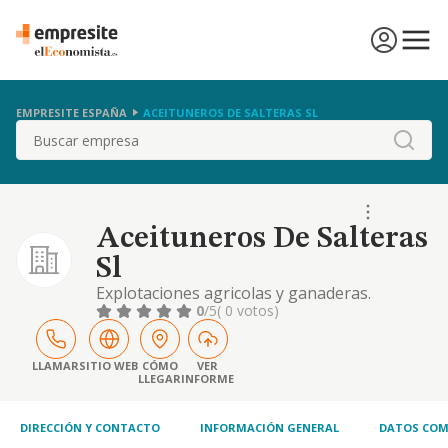
EMPRESITE ESPAÑA
ACEITUNEROS DE SALTERAS SL
Buscar
Aceituneros De Salteras
Sl
Explotaciones agricolas y ganaderas.
0
/5
( 0 votos)
LLAMAR
SITIO WEB
CÓMO
VER
LLEGAR
INFORME
DIRECCIÓN Y CONTACTO
INFORMACIÓN GENERAL
DATOS COM