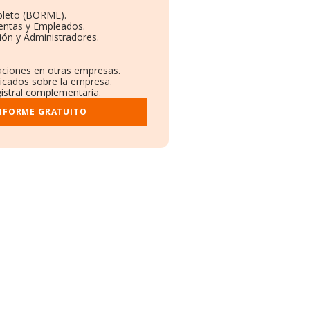
pleto (BORME).
Ventas y Empleados.
ión y Administradores.
laciones en otras empresas.
licados sobre la empresa.
gistral complementaria.
INFORME GRATUITO