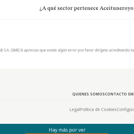
¿A qué sector pertenece Aceituneroyo 
.A. (SME) Si aprecias que existe algún error por favor dirígete acreditando t
QUIENES SOMOS
CONTACTO EM
Legal
Politica de Cookies
Configur
Hay más por ver