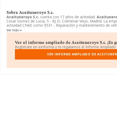
Sobre Aceituneroyo S.c.
Aceituneroyo S.c.
cuenta con 17 años de actividad.
Aceitunero
Cesar Gomez de Lucia, 5 - BJ D, Colmenar Viejo, Madrid. La emp
actividad CNAE como 9531 - Reparación y mantenimiento de veh
S.c.
toma la forma jurídica de Sociedad civil.
Ver más
Ver el informe ampliado de Aceituneroyo S.c. ¡Es gr
Regístrate en eInforma y te regalamos el Informe Ampliado
VER INFORME AMPLIADO DE ACEITUNER