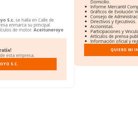
Domicilio.
Informe Mercantil Com
Gráficos de Evolución 
Consejo de Administrac
yo S.c.
se halla en Calle de
Directivos y Ejecutivos.
resa enmarca su principal
Accionistas.
ículos de motor.
Aceituneroyo
Participaciones y Vincu
Artículos de prensa pub
Información oficial y re
QUIERO MI 
atis!
 de esta empresa.
OYO S.C.