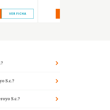
VER FICHA
VER INFORME
VER FIC
.?
yo S.c.?
royo S.c.?