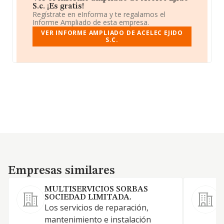
S.c. ¡Es gratis!
Regístrate en eInforma y te regalamos el
Informe Ampliado de esta empresa.
VER INFORME AMPLIADO DE ACELEC EJIDO
S.C.
Empresas similares
Empresas similares
MULTISERVICIOS SORBAS
SOCIEDAD LIMITADA.
Los servicios de reparación,
C
mantenimiento e instalación
e