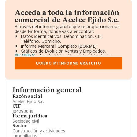
Acceda a toda la información
comercial de Acelec Ejido S.c.
A través del informe gratuito que te proporcionamos
desde Einforma, donde vas a encontrar:
Datos identificativos: Denominación, CIF,
Teléfono, Domicilio.
Informe Mercantil Completo (BORME).
Gráficos de Evolución Ventas y Empleados.
Ver más
Consejo de Administración y Administradores.
Directivos y Ejecutivos.
QUIERO MI INFORME GRATUITO
Accionistas.
Participaciones y Vinculaciones en otras empresas.
Artículos de prensa publicados sobre la empresa.
Información oficial y registral complementaria.
Información general
Razón social
Acelec Ejido S.c.
CIF
J04293049
Forma jurídica
Sociedad civil
Sector
Construcción y actividades
inmobiliarias