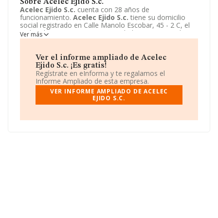
Sobre Acelec Ejido S.c.
Acelec Ejido S.c.
cuenta con 28 años de
funcionamiento.
Acelec Ejido S.c.
tiene su domicilio
social registrado en Calle Manolo Escobar, 45 - 2 C, el
Ejido, Almeria. Enmarca su actividad CNAE principal
Ver más
como 4321 - Instalaciones eléctricas.
Acelec Ejido S.c.
aparece inscrita como Sociedad civil.
Ver el informe ampliado de Acelec
Ejido S.c. ¡Es gratis!
Regístrate en eInforma y te regalamos el
Informe Ampliado de esta empresa.
VER INFORME AMPLIADO DE ACELEC
EJIDO S.C.