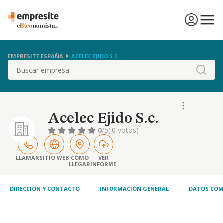
EMPRESITE ESPAÑA
ACELEC EJIDO S.C.
Buscar
Acelec Ejido S.c.
0
/5
( 0 votos)
LLAMAR
SITIO WEB
CÓMO
VER
LLEGAR
INFORME
DIRECCIÓN Y CONTACTO
INFORMACIÓN GENERAL
DATOS COM