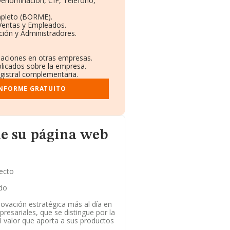
 Denominación, CIF, Teléfono,
mpleto (BORME).
 Ventas y Empleados.
ión y Administradores.
ulaciones en otras empresas.
blicados sobre la empresa.
egistral complementaria.
INFORME GRATUITO
na web
e su página web
ecto
do
ovación estratégica más al día en
presariales, que se distingue por la
el valor que aporta a sus productos