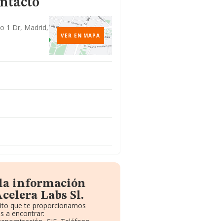
ontacto
so 1 Dr, Madrid,
VER EN MAPA
 la información
celera Labs Sl.
uito que te proporcionamos
s a encontrar: