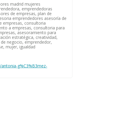
ores madrid mujeres
rendedora, emprendedoras
esores de empresas, plan de
esoria emprendedores asesoría de
 empresas, consultoria
to a empresas, consultoria para
mpresas, asesoramiento para
ción estratégica, creatividad,
 de negocio, emprendedor,
e, mujer, igualdad
ub/antonia-g%C3%B3mez-