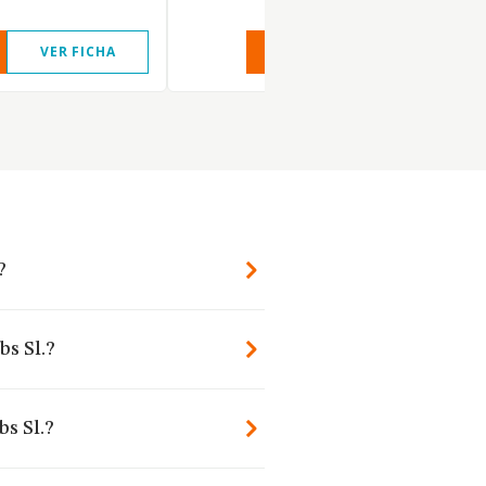
VER FICHA
VER INFORME
VER FIC
?
bs Sl.?
s Sl.?