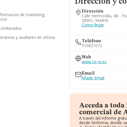
Dirección y c
Dirección
 formacion de marketing,
Calle Hermosilla, 48 - Pi
cion
28001, Madrid
Como llegar
s combinados
trativas y auxiliares de oficina
Teléfono
910821072
Web
www.co-re.es
Email
Añadir Email
Acceda a toda
comercial de A
A través del informe grat
desde Einforma, donde va