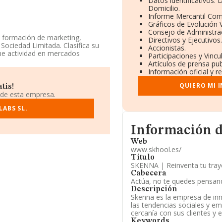
Datos identificativos:
Domicilio.
Informe Mercantil Co
Gráficos de Evolución
Consejo de Administrac
y formación de marketing,
Directivos y Ejecutivos.
ociedad Limitada. Clasifica su
Accionistas.
ne actividad en mercados
Participaciones y Vinc
Artículos de prensa pu
Información oficial y r
a base de datos de INFORMA, el
or.
QUIERO MI 
tis!
 de esta empresa.
hasta 17 puestos en 2024 a nivel
n el ranking del sector, están
LABS SL.
lo Adm S.L
; en cambio, por
os Movilidad Sociedad
Informacion de su pági
Información d
o del 224.347 al 214.436 escalando
nking:
Loigran Arrendamientos
Web
ambio, entre las empresas que
www.skhool.es/
tanerias y Desatascos Isma
Titulo
l 40.177 al 39.490 en el ranking
SKENNA | Reinventa tu tray
Cabecera
Actúa, no te quedes pensan
el número de teléfono 910821072 y
Descripción
Skenna es la empresa de inn
las tendencias sociales y em
e Hermosilla núm. 48 Piso 1 Dr,
cercanía con sus clientes y 
Keywords