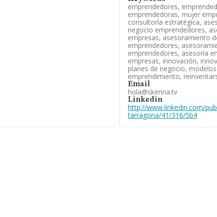
emprendedores, emprended
ertenecientes al sector, en el
emprendedoras, mujer emp
de euros y la media entre todas las
consultoría estratégica, as
información relativa a la
negocio emprendedores, as
 empresas, con ventas en el año
empresas, asesoramiento de
 interés, la media de empleados
emprendedores, asesoramien
ños.
emprendedores, asesoría e
empresas, innovación, innova
sultoría y formación de
planes de negocio, modelos
 en el ranking sectorial
emprendimiento, reinventars
nacional (de todas las empresas
Email
hola@skenna.tv
Linkedin
http://www.linkedin.com/p
tarragona/41/316/5b4