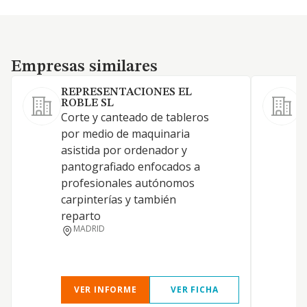
Empresas similares
Empresas similares
REPRESENTACIONES EL
F
ROBLE SL
C
Corte y canteado de tableros
c
por medio de maquinaria
asistida por ordenador y
pantografiado enfocados a
profesionales autónomos
carpinterías y también
reparto
MADRID
VER INFORME
VER FICHA