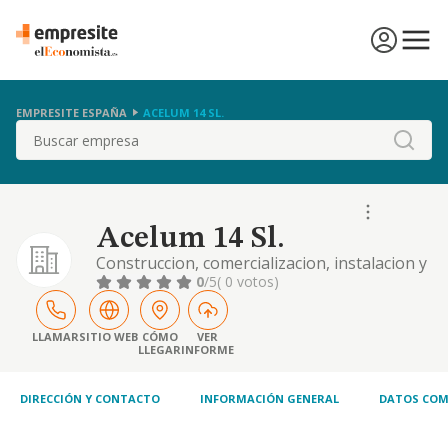
EMPRESITE ESPAÑA
ACELUM 14 SL.
Buscar
Acelum 14 Sl.
Construccion, comercializacion, instalacion y
mantenimiento de estructuras metalicas y
0
/5
( 0 votos)
cerrajeria. construccion, por cuenta propia o
ajena, de estructuras de hormigon.
LLAMAR
SITIO WEB
CÓMO
VER
LLEGAR
INFORME
DIRECCIÓN Y CONTACTO
INFORMACIÓN GENERAL
DATOS COM