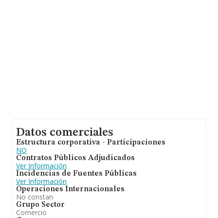
información adicional de interés, la media de antigüedad
desde la constitución es de 20 años. La media de
empleados de las empresas es de 4.
Datos comerciales
Estructura corporativa - Participaciones
NO
Contratos Públicos Adjudicados
Ver Información
Incidencias de Fuentes Públicas
Ver Información
Operaciones Internacionales
No constan
Grupo Sector
Comercio