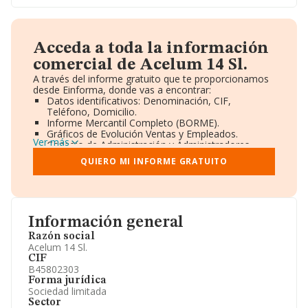
Acceda a toda la información
comercial de Acelum 14 Sl.
A través del informe gratuito que te proporcionamos
desde Einforma, donde vas a encontrar:
Datos identificativos: Denominación, CIF,
Teléfono, Domicilio.
Informe Mercantil Completo (BORME).
Gráficos de Evolución Ventas y Empleados.
Ver más
Consejo de Administración y Administradores.
Directivos y Ejecutivos.
QUIERO MI INFORME GRATUITO
Accionistas.
Participaciones y Vinculaciones en otras empresas.
Artículos de prensa publicados sobre la empresa.
Información oficial y registral complementaria.
Información general
Razón social
Acelum 14 Sl.
CIF
B45802303
Forma jurídica
Sociedad limitada
Sector