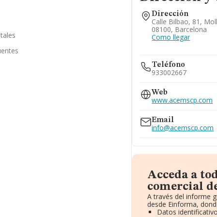
Dirección
l
Calle Bilbao, 81, Moll
08100, Barcelona
tales
Como llegar
uentes
Teléfono
933002667
Web
www.acemscp.com
Email
info@acemscp.com
Acceda a to
comercial d
A través del informe 
desde Einforma, donde
Datos identificati