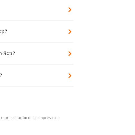
cp?
m Scp?
?
u representación de la empresa a la