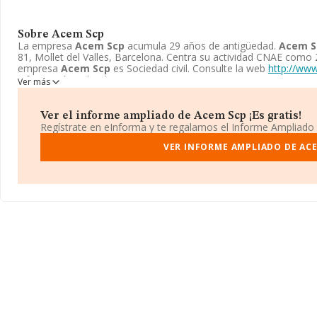
Sobre Acem Scp
La empresa
Acem Scp
acumula 29 años de antigüedad.
Acem S
81, Mollet del Valles, Barcelona. Centra su actividad CNAE como
empresa
Acem Scp
es Sociedad civil. Consulte la web
http://ww
información sobre la empresa
Acem Scp
.
Ver más
Ver el informe ampliado de Acem Scp ¡Es gratis!
Regístrate en eInforma y te regalamos el Informe Ampliado
VER INFORME AMPLIADO DE AC