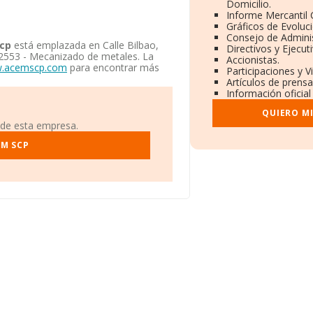
Domicilio.
Informe Mercantil
Gráficos de Evoluc
Consejo de Adminis
cp
está emplazada en Calle Bilbao,
Directivos y Ejecut
 2553 - Mecanizado de metales. La
Accionistas.
w.acemscp.com
para encontrar más
Participaciones y 
Artículos de prens
Información oficial
QUIERO M
 de esta empresa.
EM SCP