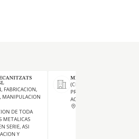
ECANITZATS
MECANITZATS RULLO SL.
SL
(CNAE 2410) FABRICACION D
 FABRICACION,
PRODUCTOS BASICOS DE HI
, MANIPULACION
ACERO Y FERROALEACIONES
BARCELONA
CION DE TODA
AS METALICAS
N SERIE, ASI
ACION Y