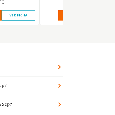
TO
VER FICHA
VER INFORME
VER FIC
Scp?
m Scp?