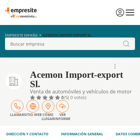
EMPRESITE ESPAÑA
ACEMON IMPORT-EXPORT SL.
Buscar
Acemon Import-export
Sl.
Venta de automóviles y vehículos de motor
ligeros. importación y exportación de
0
/5
( 0 votos)
neumáticos de vehículos. importación y
exportación de materiales para la
construcción. comercio al por mayor de
LLAMAR
SITIO WEB
CÓMO
VER
LLEGAR
INFORME
aparatos de iluminación. instalación y
mantenimiento de células fotovoltaicas
DIRECCIÓN Y CONTACTO
INFORMACIÓN GENERAL
DATOS COMER