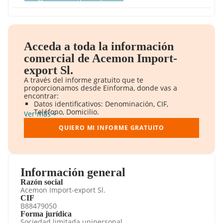
Acceda a toda la información
comercial de Acemon Import-
export Sl.
A través del informe gratuito que te
proporcionamos desde Einforma, donde vas a
encontrar:
Datos identificativos: Denominación, CIF,
Teléfono, Domicilio.
Ver más
Informe Mercantil Completo (BORME).
Gráficos de Evolución Ventas y Empleados.
QUIERO MI INFORME GRATUITO
Consejo de Administración y Administradores.
Directivos y Ejecutivos.
Accionistas.
Participaciones y Vinculaciones en otras
empresas.
Información general
Artículos de prensa publicados sobre la
Razón social
empresa.
Acemon Import-export Sl.
Información oficial y registral complementaria.
CIF
B88479050
Forma jurídica
Sociedad limitada unipersonal