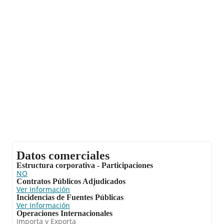
La sociedad
Acemon Import-export S.L
, CIF
B88479050, se encuentra en Calle Ángel núm. 12,
(14400), en el municipio de Pozoblanco, en Córdoba,
Andalucía.
Con los datos a disposición de INFORMA sobre 35.519
empresas pertenecientes al sector, a nivel nacional la
facturación asciende a 81.312 millones de euros y el
promedio de la facturación de ventas entre todas las
compañías asciende a los 2 millones de euros. En
relación con la información de la provincia de
Córdoba, en la base de datos de INFORMA aparecen
544 empresas, con ventas de hasta 528 millones de
euros. Con el fin de ampliar la información relativa a
las compañías, la media de empleados es de 3; la
media de antigüedad desde la constitución es de 16
años.
Datos comerciales
Estructura corporativa - Participaciones
NO
Contratos Públicos Adjudicados
Ver Información
Incidencias de Fuentes Públicas
Ver Información
Operaciones Internacionales
Importa y Exporta