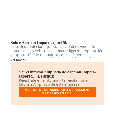
Sobre Acemon Import-export Sl.
La sociedad declara que su actividad es venta de
automóviles y vehículos de motor ligeros. importación
y exportación de neumáticos de vehículos.
importación y exportación de materiales para la
Ver más
construcción. comercio al por mayor de aparatos de
iluminación. instalación y mantenimiento de células
fotovoltaicas. La sociedad está registrada como
Ver el informe ampliado de Acemon Import-
Sociedad Limitada. La actividad de referencia CNAE
export Sl. ¡Es gratis!
corresponde a 'Comercio al por menor de productos
Regístrate en eInforma y te regalamos el
alimenticios, bebidas y tabaco en puestos de venta y
Informe Ampliado de esta empresa.
en mercadillos', cuyo Código es 4781. La empresa es
VER INFORME AMPLIADO DE ACEMON
importadora y exportadora.
IMPORT-EXPORT SL.
El correo electrónico es
info@acemonimportexport.es
.
Puedes visitar su sitio web:
www.acemonimportexport.es
.