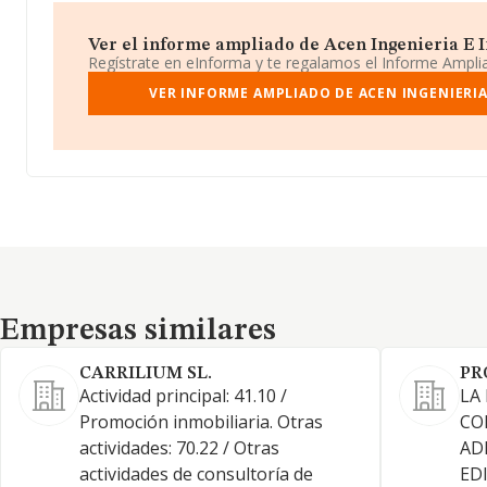
Ver el informe ampliado de Acen Ingenieria E Ins
Regístrate en eInforma y te regalamos el Informe Ampl
VER INFORME AMPLIADO DE ACEN INGENIERIA 
Empresas similares
Empresas similares
CARRILIUM SL.
PR
Actividad principal: 41.10 /
LA
Promoción inmobiliaria. Otras
CO
actividades: 70.22 / Otras
AD
actividades de consultoría de
ED