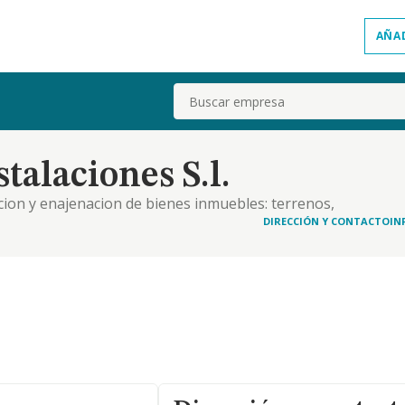
AÑA
Buscar
talaciones S.l.
cion y enajenacion de bienes inmuebles: terrenos,
enta propia o de terceros de toda clase de obras y
DIRECCIÓN Y CONTACTO
IN