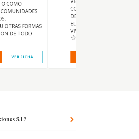
VENTA, ARRENDAMIENTO,
 O COMO
CONSERVACION Y EXPLOTA
 COMUNIDADES
DE TODA CLASE DE INMUEBL
OS,
EDIFICACIONES DESTINADOS
 U OTRAS FORMAS
VIVIENDAS, Y OTROS
ION DE TODO
MADRID
VER FICHA
VER INFORME
VER FIC
iones S.l.?