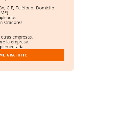
n, CIF, Teléfono, Domicilio.
RME).
mpleados.
nistradores.
n otras empresas.
bre la empresa.
mplementaria.
RME GRATUITO