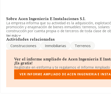
Sobre Acen Ingenieria E Instalaciones S.l.
La empresa informa que su actividad es la adquisición, explotaci
promoción y enajenación de bienes inmuebles: terrenos, solares y
construcción por cuenta propia o de terceros de toda clase de ob
subcontratacion. La empresa aparece inscrita en el Registro Mer
Ver más
Limitada. Su actividad CNAE es '%cnae%' con código 6812. La so
Actividades relacionadas
actividad en mercados exteriores.
Construcciones
Inmobiliarias
Terrenos
Su teléfono es 915395502.
La sociedad
Acen Ingeniería e Instalaciones S.L
, B85093375, 
Ver el informe ampliado de Acen Ingenieria E Insta
Vizcaya núm. 8 1 A, (28045), en el municipio de Madrid, Madrid.
¡Es gratis!
Regístrate en eInforma y te regalamos el Informe Ampliado
En relación con el sector y disponiendo de los datos de hasta 23
ámbito nacional la facturación alcanza la cifra de 29.817 millone
VER INFORME AMPLIADO DE ACEN INGENIERIA E INSTA
facturación de ventas entre todas las compañías alcanza los 128
cuenta la información sobre Madrid, en la base de datos INFO
empresas, cuyas ventas han obtenido los 14.368 millones de euro
fin de ampliar la información relativa al ámbito de la empresa, l
desde la constitución es de 20 años. La media de empleados es d