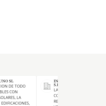
UNO SL
INVERSIONES FERRER DEL 
S.L.
CION DE TODO
LA PROMOCION,
BLES CON
CONSTRUCCION,
SOLARES, LA
REHABILITACION, ADQUISIC
EDIFICACIONES,