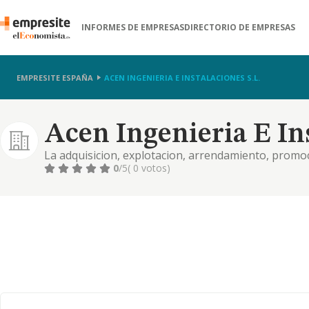
INFORMES DE EMPRESAS
DIRECTORIO DE EMPRESAS
EMPRESITE ESPAÑA
ACEN INGENIERIA E INSTALACIONES S.L.
Acen Ingenieria E Ins
La adquisicion, explotacion, arrendamiento, promo
solares y edificios, asi como la construccion por cu
0
/5
( 0 votos)
la subcontratacion