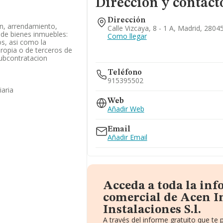
Dirección y contact
Dirección
on, arrendamiento,
Calle Vizcaya, 8 - 1 A, Madrid, 2804
de bienes inmuebles:
Como llegar
os, asi como la
ropia o de terceros de
subcontratacion
Teléfono
915395502
iaria
Web
Añadir Web
Email
Añadir Email
Acceda a toda la in
comercial de Acen I
Instalaciones S.l.
A través del informe gratuito que t