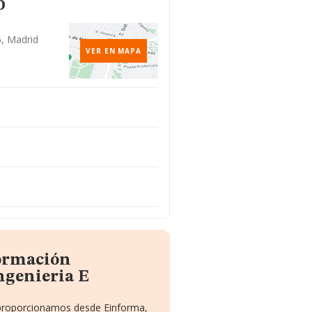
o
5, Madrid
VER EN MAPA
formación
ngenieria E
e proporcionamos desde Einforma,