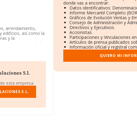
donde vas a encontrar:
Datos identificativos: Denominació
Informe Mercantil Completo (BO
Gráficos de Evolución Ventas y E
Consejo de Administración y Admi
Directivos y Ejecutivos.
ón, arrendamiento,
Accionistas.
 edificios, así como la
Participaciones y Vinculaciones e
ras y la
Artículos de prensa publicados so
cantil como Sociedad
Información oficial y registral co
ciedad no tiene
QUIERO MI INFO
está situada en Calle
laciones S.l.
 de esta empresa.
1.218 empresas, en el
s de euros y la media de
LACIONES S.L.
 mil euros. Teniendo en
RMA constan 39467
s. Por último, con el
a media de antigüedad
e 1.