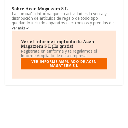
Sobre Acen Magatzem S L
La compañía informa que su actividad es la venta y
distribución de artículos de regalo de todo tipo
quedando incluidos aparatos electronicos y prendas de
vestir. La empresa está registrada como Sociedad
Ver más
Limitada. Su actividad CNAE es 'Comercio al por mayor
no especializado' con código 4690. La empresa no tiene
actividad en mercados exteriores.
Ver el informe ampliado de Acen
Magatzem S L ¡Es gratis!
Su teléfono es 935605469.
Regístrate en eInforma y te regalamos el
Informe Ampliado de esta empresa.
La sociedad española
Acen Magatzem S L
,
VER INFORME AMPLIADO DE ACEN
B61865382, se encuentra en Avenida Barcelona núm.
MAGATZEM S L
14, (08130), Santa Perpetua De Mogoda, provincia de
Barcelona, Cataluña.
En base a la información de la que dispone INFORMA
sobre 27.708 compañías, en el ámbito nacional la
facturación alcanza la cifra de 14.513 millones de euros
y el promedio de la facturación de ventas entre todas
las compañías asciende a los 523 mil euros. Por último,
con el fin de ampliar la información relativa al ámbito de
la empresa, la media de empleados de las empresas es
de 2; la antigüedad desde la constitución es de 17 años.