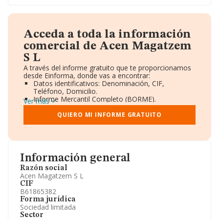
Acceda a toda la información
comercial de Acen Magatzem
S L
A través del informe gratuito que te proporcionamos
desde Einforma, donde vas a encontrar:
Datos identificativos: Denominación, CIF,
Teléfono, Domicilio.
Informe Mercantil Completo (BORME).
Ver más
Gráficos de Evolución Ventas y Empleados.
Consejo de Administración y Administradores.
QUIERO MI INFORME GRATUITO
Directivos y Ejecutivos.
Accionistas.
Participaciones y Vinculaciones en otras empresas.
Artículos de prensa publicados sobre la empresa.
Información oficial y registral complementaria.
Información general
Razón social
Acen Magatzem S L
CIF
B61865382
Forma jurídica
Sociedad limitada
Sector