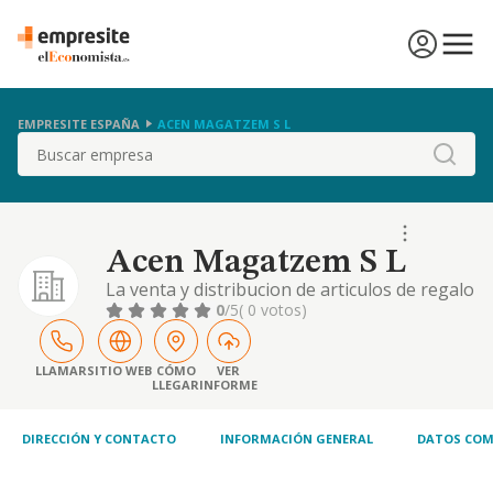
EMPRESITE ESPAÑA
ACEN MAGATZEM S L
Buscar
Acen Magatzem S L
La venta y distribucion de articulos de regalo
de todo tipo quedando incluidos aparatos
0
/5
( 0 votos)
electronicos y prendas de vestir
LLAMAR
SITIO WEB
CÓMO
VER
LLEGAR
INFORME
DIRECCIÓN Y CONTACTO
INFORMACIÓN GENERAL
DATOS COM