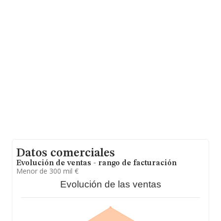
En base a la información de la que dispone INFORMA
sobre 25.469 compañías, la facturación en el ámbito
nacional alcanza los 19.431 millones de euros y en 2024
la media de facturación de ventas entre todas las
compañías alcanza los 762 mil euros. Como
información adicional de interés, la media de empleados
de las empresas es de 7. La media de antigüedad desde
la constitución es de 14 años.
Datos comerciales
Evolución de ventas - rango de facturación
Menor de 300 mil €
Evolución de las ventas