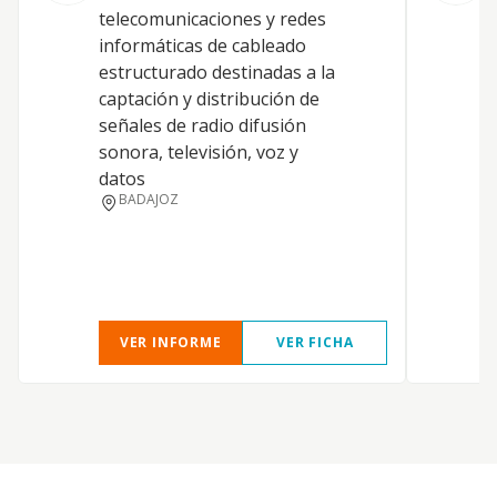
a
telecomunicaciones y redes
e
informáticas de cableado
A
estructurado destinadas a la
o
captación y distribución de
e
señales de radio difusión
S
sonora, televisión, voz y
c
datos
h
BADAJOZ
c
b
VER INFORME
VER FICHA