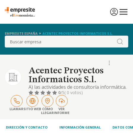
EMPRESITE ESPAÑA
ACENTEC PROYECTOS INFORMATICOS S.L.
Buscar
Acentec Proyectos
Informaticos S.l.
A) las actividades de consultoría informática.
el objeto social está encuadrado con el
0
/5
( 0 votos)
número 6202 en el código de actividad
económica de la clasificación nacional de
actividades económicas. b) la prestación de
LLAMAR
SITIO WEB
CÓMO
VER
LLEGAR
INFORME
servicios, estudios, asesoramiento y
consultoría en materia de tecnología,
informática, s
DIRECCIÓN Y CONTACTO
INFORMACIÓN GENERAL
DATOS COM