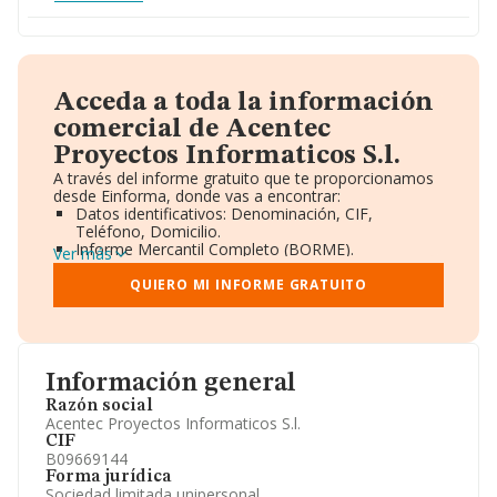
Acceda a toda la información
comercial de Acentec
Proyectos Informaticos S.l.
A través del informe gratuito que te proporcionamos
desde Einforma, donde vas a encontrar:
Datos identificativos: Denominación, CIF,
Teléfono, Domicilio.
Informe Mercantil Completo (BORME).
Ver más
Gráficos de Evolución Ventas y Empleados.
Consejo de Administración y Administradores.
QUIERO MI INFORME GRATUITO
Directivos y Ejecutivos.
Accionistas.
Participaciones y Vinculaciones en otras empresas.
Artículos de prensa publicados sobre la empresa.
Información oficial y registral complementaria.
Información general
Razón social
Acentec Proyectos Informaticos S.l.
CIF
B09669144
Forma jurídica
Sociedad limitada unipersonal