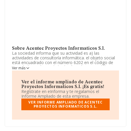
Sobre Acentec Proyectos Informaticos S.l.
La sociedad informa que su actividad es a) las
actividades de consultoría informática. el objeto social
está encuadrado con el número 6202 en el código de
actividad económica de la clasificación nacional de
Ver más
actividades económicas. b) la prestación de servicios,
estudios, asesoramiento y consultoría en materia de
tecnología, informática, s. La empresa aparece inscrita
Ver el informe ampliado de Acentec
en el Registro Mercantil como Sociedad Limitada.
Proyectos Informaticos S.l. ¡Es gratis!
Clasifica su actividad CNAE como '%cnae%', código
Regístrate en eInforma y te regalamos el
6220. La compañía no tiene actividad en mercados
Informe Ampliado de esta empresa.
exteriores.
VER INFORME AMPLIADO DE ACENTEC
PROYECTOS INFORMATICOS S.L.
La empresa española
Acentec Proyectos
Informáticos S.L
, con NIF B09669144, está situada en
Plaza Jesús Delgado Valhondo núm. 5 D, (06003), en el
municipio de Badajoz, Extremadura.