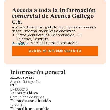
Acceda a toda la información
comercial de Acento Gallego
C.b.
A través del informe gratuito que te proporcionamos
desde Einforma, donde vas a encontrar:
Datos identificativos: Denominación, CIF,
Teléfono, Domicilio.
Informe Mercantil Completo (BORME).
Ver más
Gráficos de Evolución Ventas y Empleados.
Consejo de Administración y Administradores.
QUIERO MI INFORME GRATUITO
Directivos y Ejecutivos.
Accionistas.
Participaciones y Vinculaciones en otras empresas.
Artículos de prensa publicados sobre la empresa.
Información oficial y registral complementaria.
Información general
Razón social
Acento Gallego C.b.
CIF
E74355215
Forma jurídica
Comunidad de bienes
Fecha de constitución
1-3-2013
Fecha último cambio