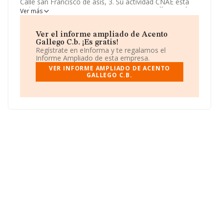
Calle san Francisco de asis, 3. Su actividad CNAE está
incluida en 5611 - Restaurantes.
Acento Gallego C.b.
Ver más
está registrada como Comunidad de bienes.
Ver el informe ampliado de Acento
Gallego C.b. ¡Es gratis!
Regístrate en eInforma y te regalamos el
Informe Ampliado de esta empresa.
VER INFORME AMPLIADO DE ACENTO
GALLEGO C.B.