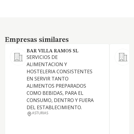
Empresas similares
Empresas similares
BAR VILLA RAMOS SL
SERVICIOS DE
C
ALIMENTACION Y
a
HOSTELERIA CONSISTENTES
t
EN SERVIR TANTO
l
ALIMENTOS PREPARADOS
i
COMO BEBIDAS, PARA EL
P
CONSUMO, DENTRO Y FUERA
t
DEL ESTABLECIMIENTO.
r
ASTURIAS
r