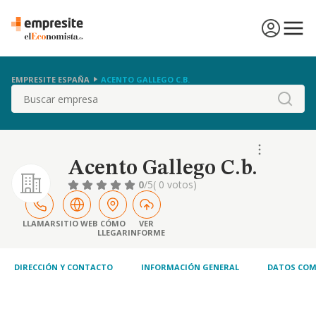
EMPRESITE ESPAÑA
ACENTO GALLEGO C.B.
Buscar
Acento Gallego C.b.
0
/5
( 0 votos)
LLAMAR
SITIO WEB
CÓMO
VER
LLEGAR
INFORME
DIRECCIÓN Y CONTACTO
INFORMACIÓN GENERAL
DATOS COM