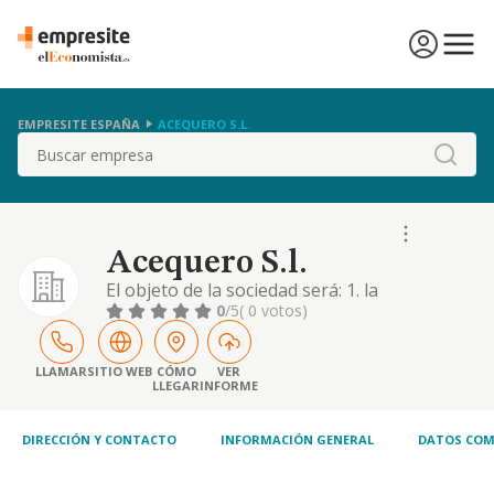
EMPRESITE ESPAÑA
ACEQUERO S.L.
Buscar
Acequero S.l.
El objeto de la sociedad será: 1. la
explotación agrícola, bien de sus propias
0
/5
( 0 votos)
fincas o mediante arrendamiento, aparcería
o toda suerte de contratos de cultivo, así
como la comercialización y venta de los
LLAMAR
SITIO WEB
CÓMO
VER
LLEGAR
INFORME
productos del campo. 2. el cultivo,
tratamiento de curado y comercialización de
hierbas biológ
DIRECCIÓN Y CONTACTO
INFORMACIÓN GENERAL
DATOS COM