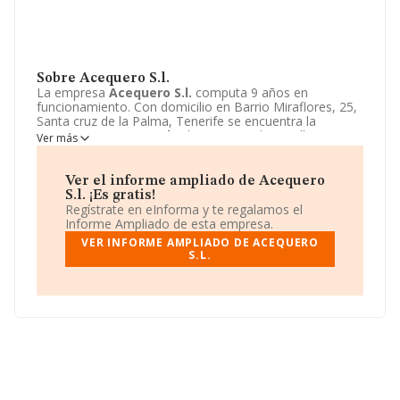
Sobre Acequero S.l.
La empresa
Acequero S.l.
computa 9 años en
funcionamiento. Con domicilio en Barrio Miraflores, 25,
Santa cruz de la Palma, Tenerife se encuentra la
empresa
Acequero S.l.
. El CNAE que desarrolla es 0161
Ver más
- Actividades de apoyo a la agricultura.
Acequero S.l.
está definida como Sociedad limitada unipersonal.
Ver el informe ampliado de Acequero
S.l. ¡Es gratis!
Regístrate en eInforma y te regalamos el
Informe Ampliado de esta empresa.
VER INFORME AMPLIADO DE ACEQUERO
S.L.