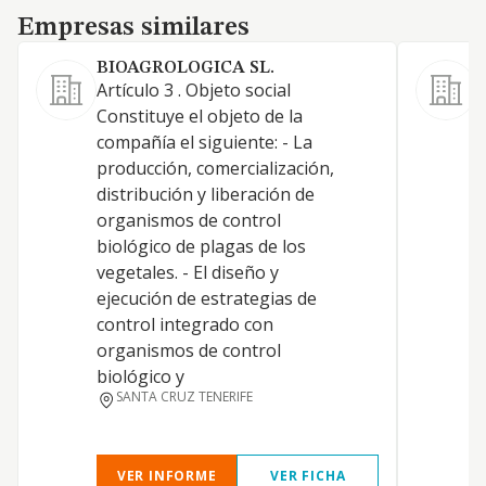
Empresas similares
Empresas similares
BIOAGROLOGICA SL.
Artículo 3 . Objeto social
o
Constituye el objeto de la
e
compañía el siguiente: - La
s
producción, comercialización,
p
distribución y liberación de
t
organismos de control
c
biológico de plagas de los
y
vegetales. - El diseño y
a
ejecución de estrategias de
t
control integrado con
A
organismos de control
a
biológico y
s
SANTA CRUZ TENERIFE
a
VER INFORME
VER FICHA