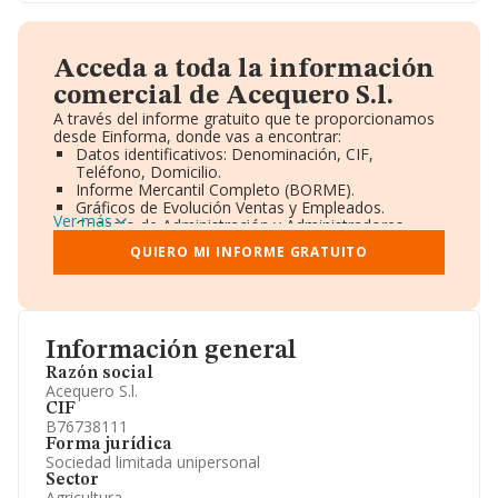
Acceda a toda la información
comercial de Acequero S.l.
A través del informe gratuito que te proporcionamos
desde Einforma, donde vas a encontrar:
Datos identificativos: Denominación, CIF,
Teléfono, Domicilio.
Informe Mercantil Completo (BORME).
Gráficos de Evolución Ventas y Empleados.
Ver más
Consejo de Administración y Administradores.
Directivos y Ejecutivos.
QUIERO MI INFORME GRATUITO
Accionistas.
Participaciones y Vinculaciones en otras empresas.
Artículos de prensa publicados sobre la empresa.
Información oficial y registral complementaria.
Información general
Razón social
Acequero S.l.
CIF
B76738111
Forma jurídica
Sociedad limitada unipersonal
Sector
Agricultura