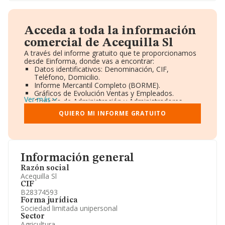
Acceda a toda la información
comercial de Acequilla Sl
A través del informe gratuito que te proporcionamos
desde Einforma, donde vas a encontrar:
Datos identificativos: Denominación, CIF,
Teléfono, Domicilio.
Informe Mercantil Completo (BORME).
Gráficos de Evolución Ventas y Empleados.
Ver más
Consejo de Administración y Administradores.
Directivos y Ejecutivos.
QUIERO MI INFORME GRATUITO
Accionistas.
Participaciones y Vinculaciones en otras empresas.
Artículos de prensa publicados sobre la empresa.
Información oficial y registral complementaria.
Información general
Razón social
Acequilla Sl
CIF
B28374593
Forma jurídica
Sociedad limitada unipersonal
Sector
Agricultura