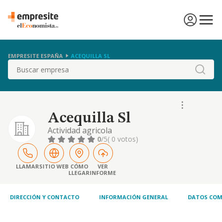
EMPRESITE ESPAÑA
ACEQUILLA SL
Buscar
Acequilla Sl
Actividad agricola
0
/5
( 0 votos)
LLAMAR
SITIO WEB
CÓMO
VER
LLEGAR
INFORME
DIRECCIÓN Y CONTACTO
INFORMACIÓN GENERAL
DATOS COM