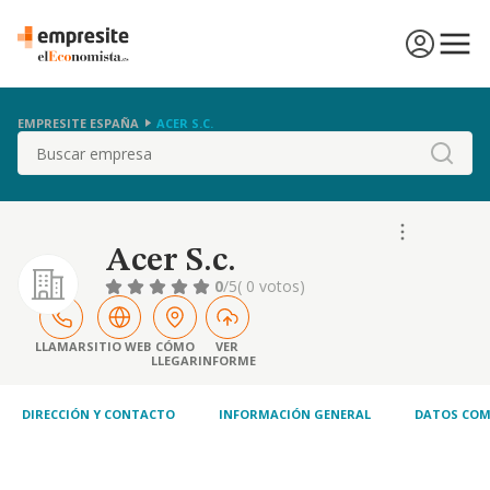
EMPRESITE ESPAÑA
ACER S.C.
Buscar
Acer S.c.
0
/5
( 0 votos)
LLAMAR
SITIO WEB
CÓMO
VER
LLEGAR
INFORME
DIRECCIÓN Y CONTACTO
INFORMACIÓN GENERAL
DATOS COM