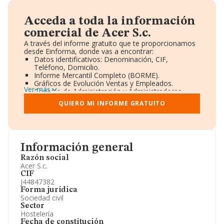
Acceda a toda la información
comercial de Acer S.c.
A través del informe gratuito que te proporcionamos
desde Einforma, donde vas a encontrar:
Datos identificativos: Denominación, CIF,
Teléfono, Domicilio.
Informe Mercantil Completo (BORME).
Gráficos de Evolución Ventas y Empleados.
Ver más
Consejo de Administración y Administradores.
Directivos y Ejecutivos.
QUIERO MI INFORME GRATUITO
Accionistas.
Participaciones y Vinculaciones en otras empresas.
Artículos de prensa publicados sobre la empresa.
Información oficial y registral complementaria.
Información general
Razón social
Acer S.c.
CIF
J44847382
Forma jurídica
Sociedad civil
Sector
Hostelería
Fecha de constitución