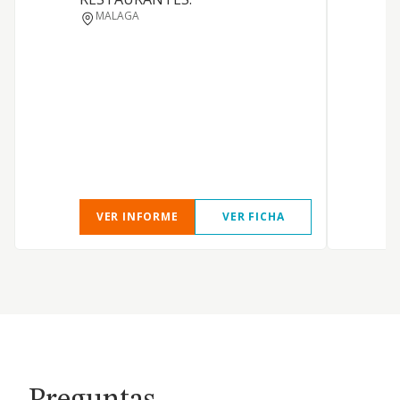
MALAGA
L
VER INFORME
VER FICHA