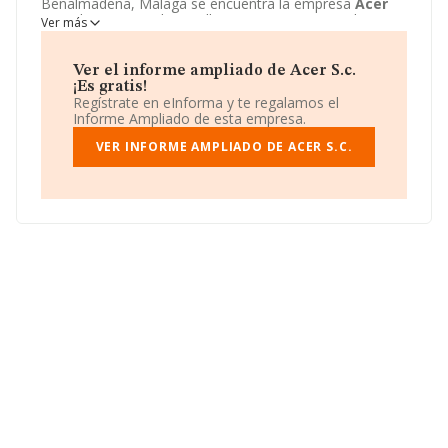
Benalmadena, Malaga se encuentra la empresa
Acer
S.c.
. El CNAE que desarrolla es 5630 - Servicios de
Ver más
bebidas.
Acer S.c.
está definida como Sociedad civil.
Ver el informe ampliado de Acer S.c.
¡Es gratis!
Regístrate en eInforma y te regalamos el
Informe Ampliado de esta empresa.
VER INFORME AMPLIADO DE ACER S.C.