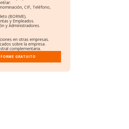
ntrar:
enominación, CIF, Teléfono,
leto (BORME).
entas y Empleados.
ón y Administradores.
aciones en otras empresas.
icados sobre la empresa.
gistral complementaria.
NFORME GRATUITO