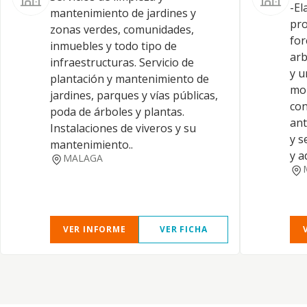
-El
mantenimiento de jardines y
pro
zonas verdes, comunidades,
for
inmuebles y todo tipo de
arb
infraestructuras. Servicio de
y u
plantación y mantenimiento de
mob
jardines, parques y vías públicas,
con
poda de árboles y plantas.
ant
Instalaciones de viveros y su
y s
mantenimiento..
y a
MALAGA
VER INFORME
VER FICHA