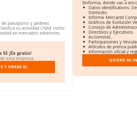
Einforma, donde vas a enco
Datos identificativos: D
Domicilio.
Informe Mercantil Comp
Gráficos de Evolución V
 de paisajismo y jardines
Consejo de Administraci
Clasifica su actividad CNAE como
Directivos y Ejecutivos.
tividad en mercados exteriores.
Accionistas.
Participaciones y Vincul
fono 952067066 y el correo
Artículos de prensa publ
s acceder a su página web en
Información oficial y re
Sl ¡Es gratis!
 de esta empresa.
QUIERO MI I
stá situada en Calle Pepita
Málaga, Andalucía.
S Y OBRAS SL
compañías, a nivel nacional la
l promedio de la facturación
información de la provincia de
n ventas en 2025 de hasta 131
 las compañías, la media de
 años desde la constitución.