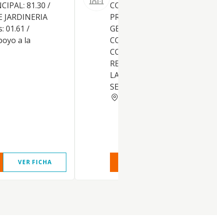
IPAL: 81.30 /
COMPRA-VENTA DE
E JARDINERIA
PROPIEDADES INMOBILIARIA
: 01.61 /
GESTION ADMINISTRACION 
poyo a la
CONSERVACION DE
COMUNIDADES, INCLUSO E
REGIMEN DE MULTIPROPIED
LA EXPLOTACION HOTELERA
SERVICIOS DE HOSTELERIA.
MALAGA
VER FICHA
VER INFORME
VER FIC