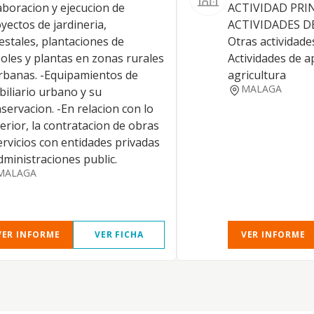
aboracion y ejecucion de
ACTIVIDAD PRINC
yectos de jardineria,
ACTIVIDADES D
estales, plantaciones de
Otras actividades
oles y plantas en zonas rurales
Actividades de a
rbanas. -Equipamientos de
agricultura
MALAGA
iliario urbano y su
servacion. -En relacion con lo
erior, la contratacion de obras
ervicios con entidades privadas
dministraciones public.
MALAGA
VER INFORME
VER FICHA
VER INFORME