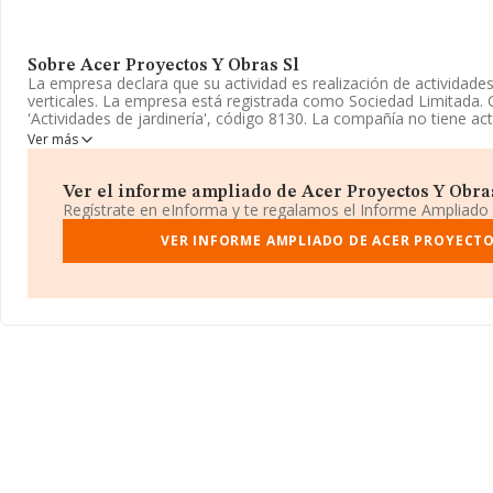
Sobre Acer Proyectos Y Obras Sl
La empresa declara que su actividad es realización de actividades
verticales. La empresa está registrada como Sociedad Limitada. 
'Actividades de jardinería', código 8130. La compañía no tiene ac
Ver más
Es posible ponerse en contacto con la empresa a través del telé
electrónico es
administración@acernat.es
. Para saber más puede
este enlace
www.acernat.es
.
Ver el informe ampliado de Acer Proyectos Y Obras 
Regístrate en eInforma y te regalamos el Informe Ampliado
La sociedad
Acer Proyectos y Obras S.L
, con CIF B92061381, e
Barrientos Ed Málaga Halley núm. 7, (29004), en el municipio de 
VER INFORME AMPLIADO DE ACER PROYECTO
En base a la información de la que dispone INFORMA sobre 4.135 
facturación asciende a 1.323 millones de euros y se estima que e
entre todas las empresas es de 320 mil euros. En relación con la 
Málaga, en la base de datos INFORMA constan 406 empresas, co
millones de euros. Con el fin de ampliar la información relativa a
empleados de las empresas es de 6. La antigüedad alcanza los 13