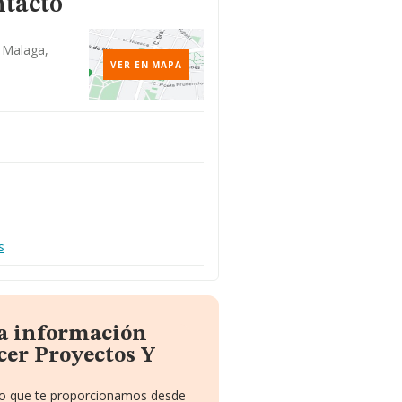
ntacto
, Malaga,
VER EN MAPA
s
la información
cer Proyectos Y
ito que te proporcionamos desde