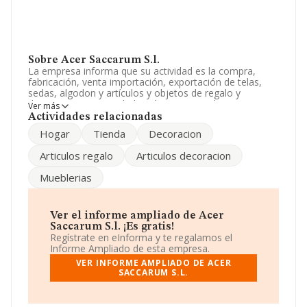
Sobre Acer Saccarum S.l.
La empresa informa que su actividad es la compra,
fabricación, venta importación, exportación de telas,
sedas, algodon y artículos y objetos de regalo y
decoracion. La sociedad está inscrita en el Registro
Ver más
Mercantil como Sociedad Limitada. La actividad de
Actividades relacionadas
referencia CNAE corresponde a 'Alquiler de bienes
Hogar
Tienda
Decoracion
inmobiliarios por cuenta propia', cuyo Código es 6820.
La compañía no tiene actividad en mercados exteriores.
Articulos regalo
Articulos decoracion
Sobre el rendimiento de la empresa en 2024, las ventas
Mueblerias
han bajado un 49%.
La compañía
Acer Saccarum S.L
, con CIF B80799844,
está situada en Calle Ramon Areces Pza. Marina Banus
Ver el informe ampliado de Acer
núm. S/N, (29660), en el municipio de Marbella, Málaga,
Saccarum S.l. ¡Es gratis!
Andalucía.
Regístrate en eInforma y te regalamos el
Informe Ampliado de esta empresa.
En base a la información de la que dispone INFORMA
VER INFORME AMPLIADO DE ACER
sobre 132.555 compañías, la facturación en el ámbito
SACCARUM S.L.
nacional alcanza los 22.737 millones de euros y se
calcula un promedio de facturación de 171 mil euros
entre todas las compañías, siendo la facturación de la