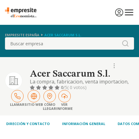
EMPRESITE ESPAÑA
ACER SACCARUM S.L.
Buscar
Acer Saccarum S.l.
La compra, fabricacion, venta importacion,
exportacion de telas, sedas, algodon y
0
/5
( 0 votos)
articulos y objetos de regalo y decoracion.
LLAMAR
SITIO WEB
CÓMO
VER
LLEGAR
INFORME
DIRECCIÓN Y CONTACTO
INFORMACIÓN GENERAL
DATOS COM