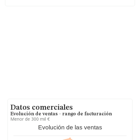
empresa en estudio superior a este promedio. Teniendo
en cuenta la información sobre Málaga, en la base de
datos de INFORMA aparecen 6753 empresas, con
ventas en el año 2024 de 561 millones de euros. Con el
fin de ampliar la información relativa a las compañías, la
media de empleados es de 1; la media de antigüedad
desde la constitución es de 24 años.
Datos comerciales
Evolución de ventas - rango de facturación
Menor de 300 mil €
Evolución de las ventas