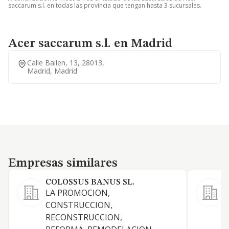
saccarum s.l. en todas las provincia que tengan hasta 3 sucursales.
Acer saccarum s.l. en Madrid
Calle Bailen, 13, 28013,
Madrid, Madrid
Empresas similares
Empresas similares
COLOSSUS BANUS SL.
LA PROMOCION,
R
CONSTRUCCION,
a
RECONSTRUCCION,