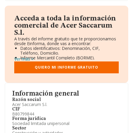
Acceda a toda la información
comercial de Acer Saccarum
S.l.
A través del informe gratuito que te proporcionamos
desde Einforma, donde vas a encontrar:
Datos identificativos: Denominación, CIF,
Teléfono, Domicilio.
Informe Mercantil Completo (BORME).
Ver más
Gráficos de Evolución Ventas y Empleados.
Consejo de Administración y Administradores.
QUIERO MI INFORME GRATUITO
Directivos y Ejecutivos.
Accionistas.
Participaciones y Vinculaciones en otras empresas.
Artículos de prensa publicados sobre la empresa.
Información oficial y registral complementaria.
Información general
Razón social
Acer Saccarum S.l.
CIF
B80799844
Forma jurídica
Sociedad limitada unipersonal
Sector
Construcción y actividades