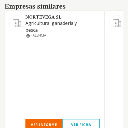
Empresas similares
Empresas similares
NORTEVEGA SL
Agricultura, ganaderia y
pesca
PALENCIA
A
D
E
VER INFORME
VER FICHA