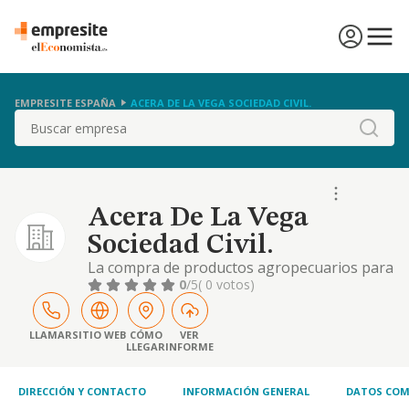
EMPRESITE ESPAÑA
ACERA DE LA VEGA SOCIEDAD CIVIL.
Buscar
Acera De La Vega
Sociedad Civil.
La compra de productos agropecuarios para
consumo de la misma. la reventa del resto de
0
/5
( 0 votos)
los acopios no consumidos y la venta de
frutos o productos de cosechas o ganados
de la compania.
LLAMAR
SITIO WEB
CÓMO
VER
LLEGAR
INFORME
DIRECCIÓN Y CONTACTO
INFORMACIÓN GENERAL
DATOS COM