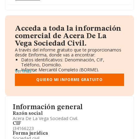
Acceda a toda la información
comercial de Acera De La
Vega Sociedad Civil.
A través del informe gratuito que te proporcionamos
desde Einforma, donde vas a encontrar:
Datos identificativos: Denominación, CIF,
Teléfono, Domicilio.
Informe Mercantil Completo (BORME).
Ver más
Gráficos de Evolución Ventas y Empleados.
Consejo de Administración y Administradores.
QUIERO MI INFORME GRATUITO
Directivos y Ejecutivos.
Accionistas.
Participaciones y Vinculaciones en otras empresas.
Artículos de prensa publicados sobre la empresa.
Información oficial y registral complementaria.
Información general
Razón social
Acera De La Vega Sociedad Civil.
CIF
J34166223
Forma jurídica
Sociedad civil