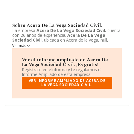
Sobre Acera De La Vega Sociedad Civil.
La empresa
Acera De La Vega Sociedad Civil.
cuenta
con 26 años de experiencia.
Acera De La Vega
Sociedad Civil.
ubicada en Acera de la vega, null,
Palencia, Palencia. Su actividad CNAE se fine como 4623
Ver más
- Comercio al por mayor de animales vivos. El modelo
de sociedad de
Acera De La Vega Sociedad Civil.
es
Sociedad civil.
Ver el informe ampliado de Acera De
La Vega Sociedad Civil. ¡Es gratis!
Regístrate en eInforma y te regalamos el
Informe Ampliado de esta empresa.
VER INFORME AMPLIADO DE ACERA DE
LA VEGA SOCIEDAD CIVIL.