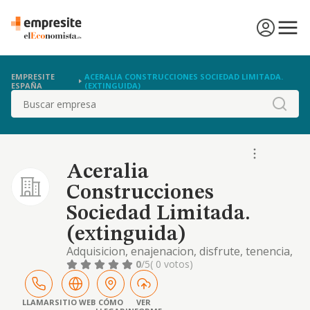
EMPRESITE
ACERALIA CONSTRUCCIONES SOCIEDAD LIMITADA.
ESPAÑA
(EXTINGUIDA)
Buscar
Aceralia
Construcciones
Sociedad Limitada.
(extinguida)
Adquisicion, enajenacion, disfrute, tenencia,
administracion y gestion de valores
0
/5
( 0 votos)
mobiliarios de otras sociedades -holding-.
LLAMAR
SITIO WEB
CÓMO
VER