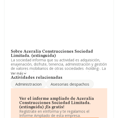
Sobre Aceralia Construcciones Sociedad
Limitada. (extinguida)
La sociedad informa que su actividad es adquisición,
enajenación, disfrute, tenencia, administración y gestión
de valores mobiliarios de otras sociedades -holding-. La
sociedad está inscrita en el Registro Mercantil como
Ver más
Sociedad Limitada. Su actividad CNAE es '%cnae%' con
Actividades relacionadas
código 6421. La empresa no tiene actividad en
Administracion
Asesorias despachos
mercados exteriores.
En relación con la productividad en 2008, los beneficios
han crecido un 1.082%, no obstante, ha mantenido el
Ver el informe ampliado de Aceralia
mismo ebitda que tenía en 2007%. La plantilla
Construcciones Sociedad Limitada.
permanece igual y teniendo en cuenta la información
(extinguida) ¡Es gratis!
disponible en INFORMA, ha dispuesto de un número de
Regístrate en eInforma y te regalamos el
empleados por debajo de la media de sector.
Informe Ampliado de esta empresa.