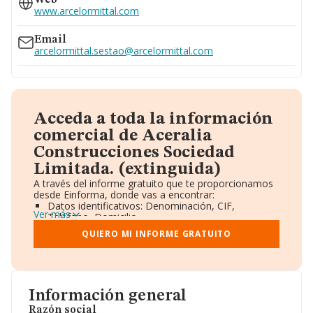
Web
www.arcelormittal.com
Email
arcelormittal.sestao@arcelormittal.com
Acceda a toda la información
comercial de Aceralia
Construcciones Sociedad
Limitada. (extinguida)
A través del informe gratuito que te proporcionamos
desde Einforma, donde vas a encontrar:
Datos identificativos: Denominación, CIF,
Ver más
Teléfono, Domicilio.
Informe Mercantil Completo (BORME).
QUIERO MI INFORME GRATUITO
Gráficos de Evolución Ventas y Empleados.
Consejo de Administración y Administradores.
Directivos y Ejecutivos.
Accionistas.
Participaciones y Vinculaciones en otras empresas.
Información general
Artículos de prensa publicados sobre la empresa.
Información oficial y registral complementaria.
Razón social