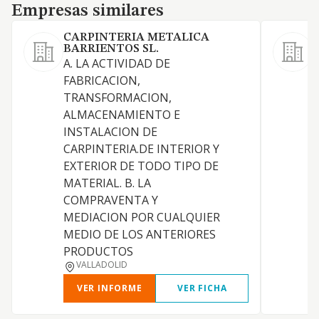
Empresas similares
Empresas similares
CARPINTERIA METALICA
BARRIENTOS SL.
A. LA ACTIVIDAD DE
F
FABRICACION,
m
TRANSFORMACION,
c
ALMACENAMIENTO E
e
INSTALACION DE
p
CARPINTERIA.DE INTERIOR Y
e
EXTERIOR DE TODO TIPO DE
c
MATERIAL. B. LA
COMPRAVENTA Y
MEDIACION POR CUALQUIER
MEDIO DE LOS ANTERIORES
PRODUCTOS
VALLADOLID
VER INFORME
VER FICHA