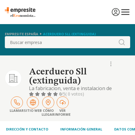
EMPRESITE ESPAÑA
ACERDUERO SLL (EXTINGUIDA)
Buscar
Acerduero Sll
(extinguida)
La fabricacion, venta e instalacion de
articulos de carpinteria metalica, tales como
0
/5
( 0 votos)
puertas, ventanas, marcos para puertas y
ventanas, bastidores, marquesinas, rejas,
verjas, balaustradas, muro, tabiques,
LLAMAR
SITIO WEB
CÓMO
VER
LLEGAR
INFORME
paneles, corni
DIRECCIÓN Y CONTACTO
INFORMACIÓN GENERAL
DATOS COM