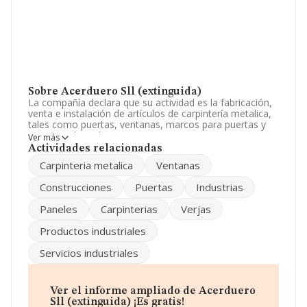
Sobre Acerduero Sll (extinguida)
La compañía declara que su actividad es la fabricación,
venta e instalación de artículos de carpintería metalica,
tales como puertas, ventanas, marcos para puertas y
ventanas, bastidores, marquesinas, rejas, verjas,
Ver más
balaustradas, muro, tabiques, paneles, corni. La
Actividades relacionadas
sociedad está registrada como Sociedad Limitada.
Carpinteria metalica
Ventanas
Clasifica su actividad CNAE como 'Fabricación de
carpintería metálica', código 2512. La empresa no tiene
Construcciones
Puertas
Industrias
actividad en mercados exteriores.
Paneles
Carpinterias
Verjas
La empresa
Acerduero Sll (extinguida)
, NIF
B47552179, se encuentra en Calle Del Naranjo Pg
Productos industriales
Mora, (47193), en el municipio de Cisterniga, en
Valladolid, Castilla-león.
Servicios industriales
En relación con el sector y disponiendo de los datos de
hasta 19.287 empresas, a nivel nacional la facturación
asciende a 7.401 millones de euros y la media entre
Ver el informe ampliado de Acerduero
todas las compañías es de 383 mil euros de ventas en
Sll (extinguida) ¡Es gratis!