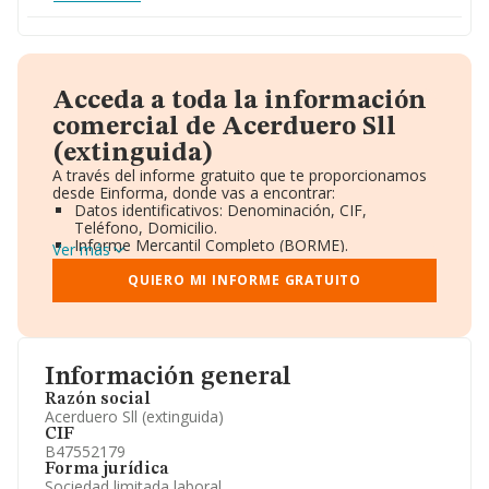
Acceda a toda la información
comercial de Acerduero Sll
(extinguida)
A través del informe gratuito que te proporcionamos
desde Einforma, donde vas a encontrar:
Datos identificativos: Denominación, CIF,
Teléfono, Domicilio.
Informe Mercantil Completo (BORME).
Ver más
Gráficos de Evolución Ventas y Empleados.
Consejo de Administración y Administradores.
QUIERO MI INFORME GRATUITO
Directivos y Ejecutivos.
Accionistas.
Participaciones y Vinculaciones en otras empresas.
Artículos de prensa publicados sobre la empresa.
Información oficial y registral complementaria.
Información general
Razón social
Acerduero Sll (extinguida)
CIF
B47552179
Forma jurídica
Sociedad limitada laboral