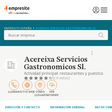
EMPRESITE ESPAÑA
ACEREIXA SERVICIOS GASTRONOMICOS SL.
Buscar
Acereixa Servicios
Gastronomicos Sl.
Actividad principal: restaurantes y puestos
de comidas. otras actividades: otras
0
/5
( 0 votos)
actividades recreativas y de entretenimiento
/ provisión de comidas preparadas para
eventos / comercio al por menor por
LLAMAR
SITIO WEB
CÓMO
VER
LLEGAR
INFORME
correspondencia o internet / otras
actividades de consultoría de gestión
empresarial..
DIRECCIÓN Y CONTACTO
INFORMACIÓN GENERAL
DATOS COM