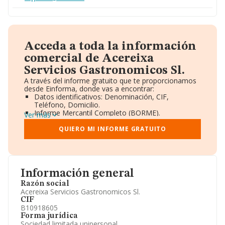
Acceda a toda la información
comercial de Acereixa
Servicios Gastronomicos Sl.
A través del informe gratuito que te proporcionamos
desde Einforma, donde vas a encontrar:
Datos identificativos: Denominación, CIF,
Teléfono, Domicilio.
Informe Mercantil Completo (BORME).
Ver más
Gráficos de Evolución Ventas y Empleados.
Consejo de Administración y Administradores.
QUIERO MI INFORME GRATUITO
Directivos y Ejecutivos.
Accionistas.
Participaciones y Vinculaciones en otras empresas.
Artículos de prensa publicados sobre la empresa.
Información oficial y registral complementaria.
Información general
Razón social
Acereixa Servicios Gastronomicos Sl.
CIF
B10918605
Forma jurídica
Sociedad limitada unipersonal