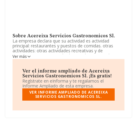
Sobre Acereixa Servicios Gastronomicos Sl.
La empresa declara que su actividad es actividad
principal: restaurantes y puestos de comidas. otras
actividades: otras actividades recreativas y de
entretenimiento / provisión de comidas preparadas para
Ver más
eventos / comercio al por menor por correspondencia o
internet / otras actividades de consultoría de gestión
empresarial. La sociedad está registrada como
Ver el informe ampliado de Acereixa
Sociedad Limitada. Tiene CNAE: 5611 - '%cnae%'. No
Servicios Gastronomicos Sl. ¡Es gratis!
realiza actividad de importación y/o exportación.
Regístrate en eInforma y te regalamos el
Informe Ampliado de esta empresa.
Según los datos a disposición de INFORMA, ha tenido
VER INFORME AMPLIADO DE ACEREIXA
un número de empleados por debajo de la media de
SERVICIOS GASTRONOMICOS SL.
sector.
El correo electrónico es
rbg1980@me.com
.
La sociedad española
Acereixa Servicios
Gastronomicos S.L
, B10918605, está situada en Calle
Porvenir núm. 12 Pta A, Plt 0, (28028), Madrid, Madrid.