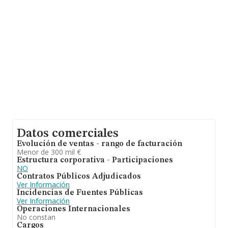
En base a la información de la que dispone INFORMA
sobre 142.938 compañías, en el ámbito nacional la
facturación alcanza la cifra de 31.947 millones de euros
y el promedio de la facturación de ventas entre todas
las compañías asciende a los 223 mil euros. Respecto a
la información de la provincia (hablamos de Madrid), en
la base de datos de INFORMA aparecen 26093
empresas, con ventas en el año 2023 de 8.671 millones
de euros. Por último, con el fin de ampliar la
información relativa al ámbito de la empresa, la media
de empleados es de 3; la antigüedad alcanza los 12
años desde la constitución.
Datos comerciales
Evolución de ventas - rango de facturación
Menor de 300 mil €
Estructura corporativa - Participaciones
NO
Contratos Públicos Adjudicados
Ver Información
Incidencias de Fuentes Públicas
Ver Información
Operaciones Internacionales
No constan
Cargos