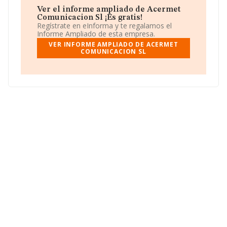
número de empleados de la compañía ha estado por
Ver el informe ampliado de Acermet
debajo de la media de sector.
Comunicacion Sl ¡Es gratis!
Regístrate en eInforma y te regalamos el
Para llamar las oficinas se puede hacer a través del
Informe Ampliado de esta empresa.
número 915337899 y el correo electrónico es
VER INFORME AMPLIADO DE ACERMET
margatudela@acermetal.es
. Su página web es
COMUNICACION SL
www.acermetal.es
.
La empresa
Acermet Comunicación S.L
, B84614817,
está situada en Calle Isabel Colbrand núm. 10 5 Plt Loc
N, (28050), en el municipio de Madrid, Madrid.
En relación con el sector y disponiendo de los datos de
hasta 1.439 empresas, en el ámbito nacional la
facturación alcanza la cifra de 532 millones de euros y
en 2024 la media de facturación de ventas entre todas
las compañías alcanza los 369 mil euros. En relación
con la información de la provincia de Madrid, en la base
de datos de INFORMA aparecen 602 empresas, con
ventas en 2024 de hasta 339 millones de euros.
Finalmente, para completar los datos de sector, en
2024, la antigüedad alcanza los 20 años desde la
constitución. La media de empleados de las empresas
es de 3.