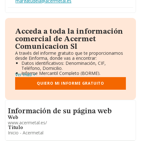
margatudela@acermetal.es
Acceda a toda la información
comercial de Acermet
Comunicacion Sl
A través del informe gratuito que te proporcionamos
desde Einforma, donde vas a encontrar:
Datos identificativos: Denominación, CIF,
Teléfono, Domicilio.
Informe Mercantil Completo (BORME).
Ver más
Gráficos de Evolución Ventas y Empleados.
Consejo de Administración y Administradores.
QUIERO MI INFORME GRATUITO
Directivos y Ejecutivos.
Accionistas.
Participaciones y Vinculaciones en otras empresas.
Artículos de prensa publicados sobre la empresa.
Informacion de su página web
Información oficial y registral complementaria.
Información de su página web
Web
www.acermetal.es/
Titulo
Inicio - Acermetal