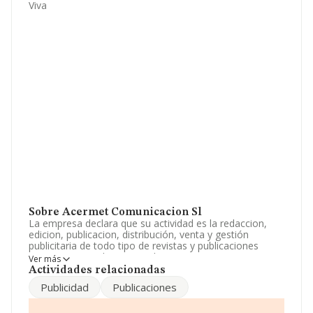
Viva
Sobre Acermet Comunicacion Sl
La empresa declara que su actividad es la redaccion,
edicion, publicacion, distribución, venta y gestión
publicitaria de todo tipo de revistas y publicaciones
impresas en cualquier tipo de soporte. La empresa es
Ver más
una Sociedad Limitada. Su actividad CNAE es 'Edición de
Actividades relacionadas
periódicos' con código 5813. La compañía no tiene
Publicidad
Publicaciones
actividad en mercados exteriores.
Atendiendo a los datos disponibles en INFORMA, el