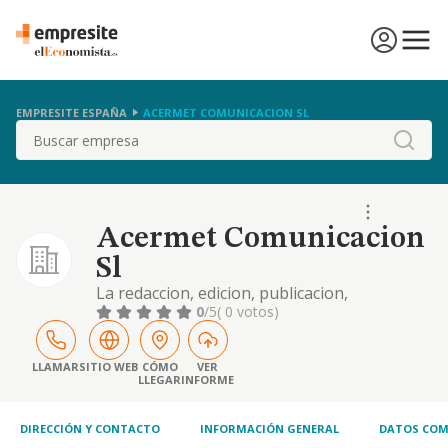
EMPRESITE ESPAÑA
ACERMET COMUNICACION SL
Buscar
Acermet Comunicacion
Sl
La redaccion, edicion, publicacion,
distribucion, venta y gestion publicitaria de
0
/5
( 0 votos)
todo tipo de revistas y publicaciones
impresas en cualquier tipo de soporte
LLAMAR
SITIO WEB
CÓMO
VER
LLEGAR
INFORME
DIRECCIÓN Y CONTACTO
INFORMACIÓN GENERAL
DATOS COM