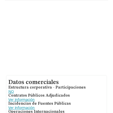
sobre 23.195 compañías, la facturación en el ámbito
nacional alcanza los 12.202 millones de euros y la media
de facturación de ventas entre todas las compañías
alcanza los 526 mil euros. En cuanto a la información
relativa a la provincia de Valencia, en la base de datos
de INFORMA aparecen 1501 empresas, cuyas ventas
han obtenido los 331 millones de euros. Finalmente,
para completar los datos de sector los empleados de
media son 5; la antigüedad alcanza los 10 años desde la
constitución.
Datos comerciales
Estructura corporativa - Participaciones
NO
Contratos Públicos Adjudicados
Ver Información
Incidencias de Fuentes Públicas
Ver Información
Operaciones Internacionales