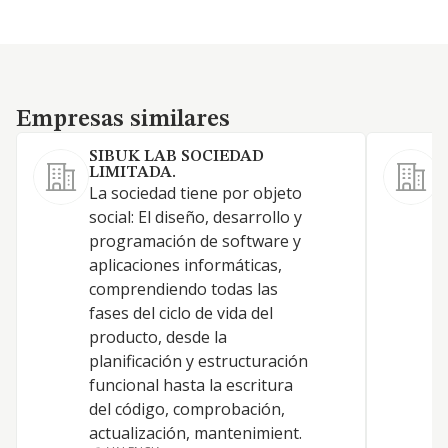
Empresas similares
Empresas similares
SIBUK LAB SOCIEDAD
LIMITADA.
La sociedad tiene por objeto
1
social: El diseño, desarrollo y
p
programación de software y
a
aplicaciones informáticas,
a
comprendiendo todas las
i
fases del ciclo de vida del
s
producto, desde la
o
planificación y estructuración
i
funcional hasta la escritura
d
del código, comprobación,
p
actualización, mantenimient.
a