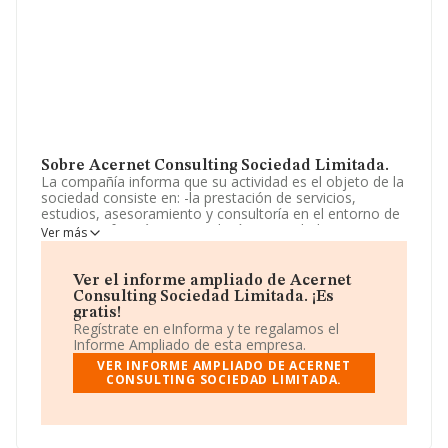
Sobre Acernet Consulting Sociedad Limitada.
La compañía informa que su actividad es el objeto de la
sociedad consiste en: -la prestación de servicios,
estudios, asesoramiento y consultoría en el entorno de
internet, informática, tecnología, seguridad y
Ver más
telecomunicaciones. análisis de datos y cálculo de
algoritmos informáticos, cnae 6201. -la dirección y
gestión de equipos externos. La empresa está
Ver el informe ampliado de Acernet
registrada como Sociedad Limitada. Su CNAE
Consulting Sociedad Limitada. ¡Es
corresponde a 6210 con código '%cnae%'. La sociedad
gratis!
no tiene actividad en mercados exteriores.
Regístrate en eInforma y te regalamos el
Informe Ampliado de esta empresa.
La empresa española
Acernet Consulting Sociedad
VER INFORME AMPLIADO DE ACERNET
Limitada
, con NIF B19942978, tiene domicilio fiscal en
CONSULTING SOCIEDAD LIMITADA.
Calle Trafalgar núm. 38 18, (46023), en el municipio de
Valencia, Comunidad Valenciana.
En base a la información de la que dispone INFORMA