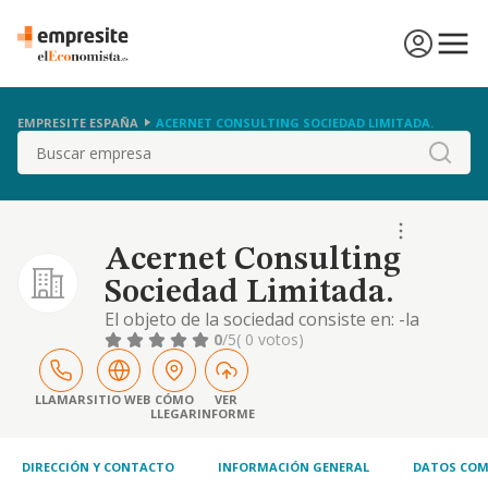
EMPRESITE ESPAÑA
ACERNET CONSULTING SOCIEDAD LIMITADA.
Buscar
Acernet Consulting
Sociedad Limitada.
El objeto de la sociedad consiste en: -la
prestación de servicios, estudios,
0
/5
( 0 votos)
asesoramiento y consultoría en el entorno
de internet, informática, tecnología,
seguridad y telecomunicaciones. análisis de
LLAMAR
SITIO WEB
CÓMO
VER
LLEGAR
INFORME
datos y cálculo de algoritmos informáticos,
cnae 6201. -la dirección y gestión de equipos
externos
DIRECCIÓN Y CONTACTO
INFORMACIÓN GENERAL
DATOS COM