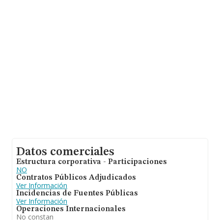
INFORMA constan 2748 empresas, cuyas ventas en
2014 han alcanzado los 446 millones de euros. Con el
fin de ampliar la información relativa a las compañías, la
media de empleados es de 2; la media de antigüedad
desde la constitución es de 17 años.
Datos comerciales
Estructura corporativa - Participaciones
NO
Contratos Públicos Adjudicados
Ver Información
Incidencias de Fuentes Públicas
Ver Información
Operaciones Internacionales
No constan