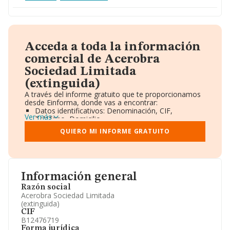
Acceda a toda la información
comercial de Acerobra
Sociedad Limitada
(extinguida)
A través del informe gratuito que te proporcionamos
desde Einforma, donde vas a encontrar:
Datos identificativos: Denominación, CIF,
Ver más
Teléfono, Domicilio.
Informe Mercantil Completo (BORME).
QUIERO MI INFORME GRATUITO
Gráficos de Evolución Ventas y Empleados.
Consejo de Administración y Administradores.
Directivos y Ejecutivos.
Accionistas.
Participaciones y Vinculaciones en otras empresas.
Información general
Artículos de prensa publicados sobre la empresa.
Información oficial y registral complementaria.
Razón social
Acerobra Sociedad Limitada
(extinguida)
CIF
B12476719
Forma jurídica