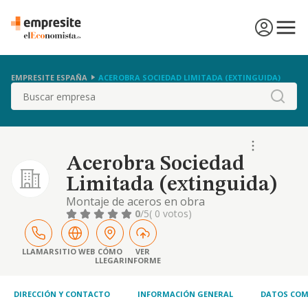
EMPRESITE ESPAÑA
ACEROBRA SOCIEDAD LIMITADA (EXTINGUIDA)
Buscar
Acerobra Sociedad
Limitada (extinguida)
Montaje de aceros en obra
0
/5
( 0 votos)
LLAMAR
SITIO WEB
CÓMO
VER
LLEGAR
INFORME
DIRECCIÓN Y CONTACTO
INFORMACIÓN GENERAL
DATOS COM