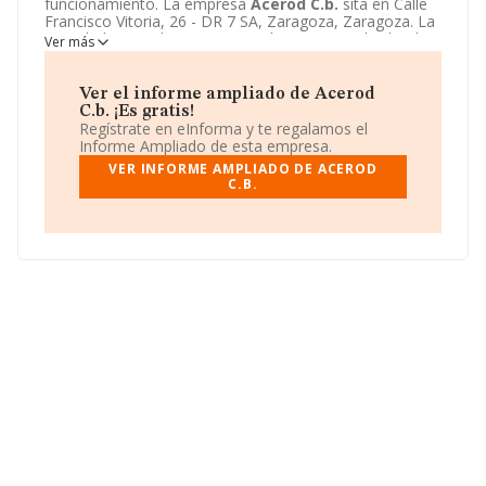
funcionamiento. La empresa
Acerod C.b.
sita en Calle
Francisco Vitoria, 26 - DR 7 SA, Zaragoza, Zaragoza. La
actividad CNAE de esta compañía es 6820 - Alquiler de
Ver más
bienes inmobiliarios por cuenta propia. La emprea
Acerod C.b.
se registra como Comunidad de bienes.
Ver el informe ampliado de Acerod
C.b. ¡Es gratis!
Regístrate en eInforma y te regalamos el
Informe Ampliado de esta empresa.
VER INFORME AMPLIADO DE ACEROD
C.B.