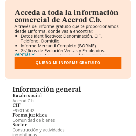
Acceda a toda la información
comercial de Acerod C.b.
A través del informe gratuito que te proporcionamos
desde Einforma, donde vas a encontrar:
Datos identificativos: Denominación, CIF,
Teléfono, Domicilio.
Informe Mercantil Completo (BORME).
Gráficos de Evolución Ventas y Empleados.
Ver más
Consejo de Administración y Administradores.
Directivos y Ejecutivos.
QUIERO MI INFORME GRATUITO
Accionistas.
Participaciones y Vinculaciones en otras empresas.
Artículos de prensa publicados sobre la empresa.
Información oficial y registral complementaria.
Información general
Razón social
Acerod C.b.
CIF
E99015042
Forma jurídica
Comunidad de bienes
Sector
Construcción y actividades
inmobiliarias