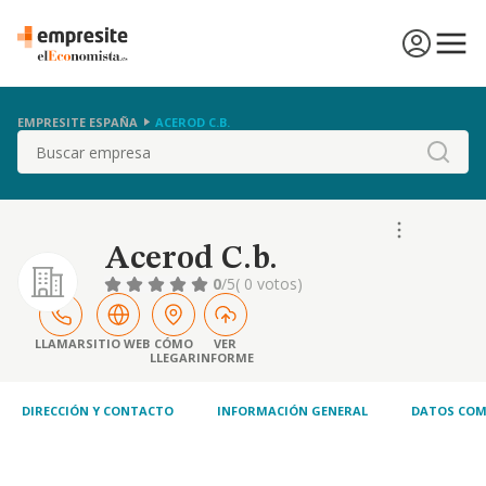
EMPRESITE ESPAÑA
ACEROD C.B.
Buscar
Acerod C.b.
0
/5
( 0 votos)
LLAMAR
SITIO WEB
CÓMO
VER
LLEGAR
INFORME
DIRECCIÓN Y CONTACTO
INFORMACIÓN GENERAL
DATOS COM