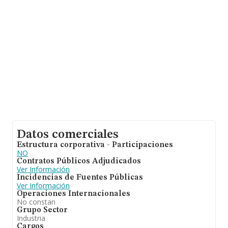
Teniendo en cuenta la información sobre Madrid, en la
base de datos INFORMA constan 2119 empresas, con
ventas de 853 millones de euros. Finalmente, para
completar los datos de sector la antigüedad alcanza los
21 años desde la constitución. La media de empleados
es de 3.
Datos comerciales
Estructura corporativa - Participaciones
NO
Contratos Públicos Adjudicados
Ver Información
Incidencias de Fuentes Públicas
Ver Información
Operaciones Internacionales
No constan
Grupo Sector
Industria
Cargos