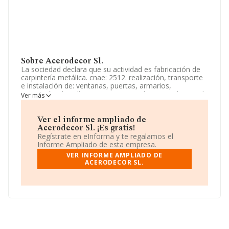
Sobre Acerodecor Sl.
La sociedad declara que su actividad es fabricación de
carpintería metálica. cnae: 2512. realización, transporte
e instalación de: ventanas, puertas, armarios,
estanterías, botelleros, rampas, escaleras y todo tipo de
Ver más
muebles metálicos. puertas de garaje, automatizadas o
manuales, deslizantes, batientes, seccionales, de lamas
con cierres. La empresa está registrada como Sociedad
Ver el informe ampliado de
Limitada. Tiene CNAE: 2512 - 'Fabricación de carpintería
Acerodecor Sl. ¡Es gratis!
metálica'. La compañía no tiene actividad en mercados
Regístrate en eInforma y te regalamos el
exteriores.
Informe Ampliado de esta empresa.
VER INFORME AMPLIADO DE
La compañía
Acerodecor S.L
, con CIF B88287180, está
ACERODECOR SL.
situada en Calle De Fermin Caballero núm. 3 Piso 7, Pta.
D, (28891), Velilla De San Antonio, Madrid.
Con los datos a disposición de INFORMA sobre 19.287
empresas pertenecientes al sector, en el ámbito
nacional la facturación alcanza la cifra de 7.401 millones
de euros y el promedio de la facturación de ventas
entre todas las compañías asciende a los 383 mil euros.