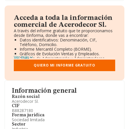
Acceda a toda la información
comercial de Acerodecor Sl.
A través del informe gratuito que te proporcionamos
desde Einforma, donde vas a encontrar:
Datos identificativos: Denominación, CIF,
Teléfono, Domicilio.
Informe Mercantil Completo (BORME).
Gráficos de Evolución Ventas y Empleados.
Ver más
Consejo de Administración y Administradores.
Directivos y Ejecutivos.
QUIERO MI INFORME GRATUITO
Accionistas.
Participaciones y Vinculaciones en otras empresas.
Artículos de prensa publicados sobre la empresa.
Información oficial y registral complementaria.
Información general
Razón social
Acerodecor Sl.
CIF
B88287180
Forma jurídica
Sociedad limitada
Sector
Industria