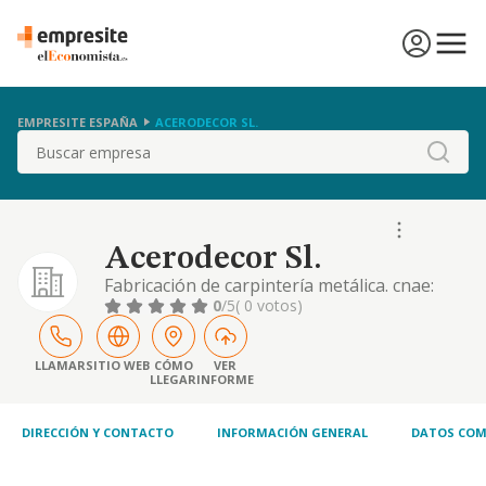
EMPRESITE ESPAÑA
ACERODECOR SL.
Buscar
Acerodecor Sl.
Fabricación de carpintería metálica. cnae:
2512. realización, transporte e instalación
0
/5
( 0 votos)
de: ventanas, puertas, armarios, estanterías,
botelleros, rampas, escaleras y todo tipo de
muebles metálicos. puertas de garaje,
LLAMAR
SITIO WEB
CÓMO
VER
LLEGAR
INFORME
automatizadas o manuales, deslizantes,
batientes, seccionales, de lamas con cierres
DIRECCIÓN Y CONTACTO
INFORMACIÓN GENERAL
DATOS COM