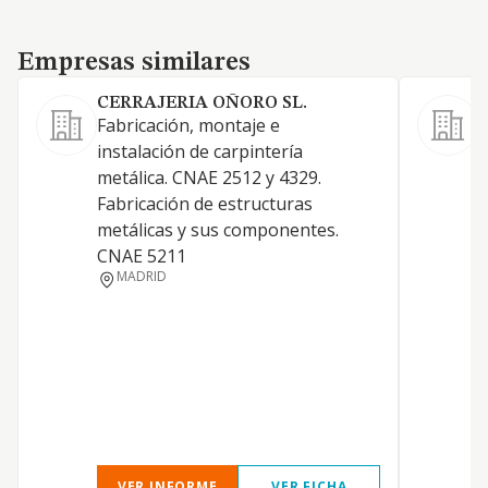
Empresas similares
Empresas similares
CERRAJERIA OÑORO SL.
Fabricación, montaje e
C
instalación de carpintería
g
metálica. CNAE 2512 y 4329.
Fabricación de estructuras
metálicas y sus componentes.
CNAE 5211
MADRID
VER INFORME
VER FICHA