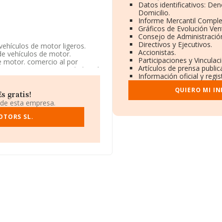
Datos identificativos: De
Domicilio.
Informe Mercantil Compl
Gráficos de Evolución Ve
Consejo de Administració
Directivos y Ejecutivos.
vehículos de motor ligeros.
Accionistas.
de vehículos de motor.
Participaciones y Vincula
e motor. comercio al por
Artículos de prensa publi
mantenimient. La sociedad está
Información oficial y regi
NAE corresponde a 4781 con
as y tabaco en puestos de
QUIERO MI I
dos exteriores.
s gratis!
 de esta empresa.
tuada en Carretera Nacional
ra, Murcia.
OTORS SL.
ertenecientes al sector, la
 euros y el promedio de la
2 millones de euros. En cuanto
e datos de INFORMA aparecen
illones de euros. Como
ución es de 16 años. La media de