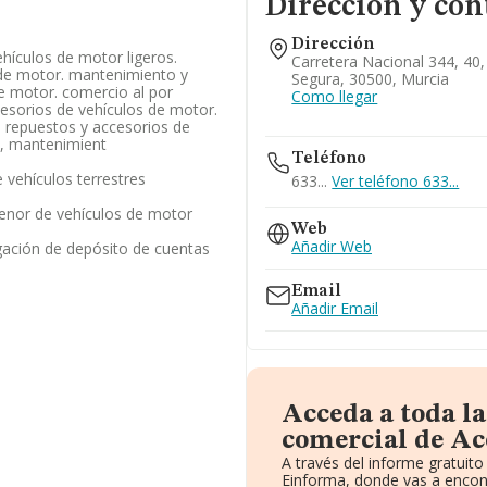
Dirección y con
Dirección
hículos de motor ligeros.
Carretera Nacional 344, 40
 de motor. mantenimiento y
Segura, 30500, Murcia
e motor. comercio al por
Como llegar
esorios de vehículos de motor.
 repuestos y accesorios de
a, mantenimient
Teléfono
vehículos terrestres
633...
Ver teléfono 633...
enor de vehículos de motor
Web
Añadir Web
gación de depósito de cuentas
Email
Añadir Email
Acceda a toda l
comercial de Ac
A través del informe gratui
Einforma, donde vas a encon