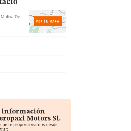
tacto
, Molina De
VER EN MAPA
a información
eropaxi Motors Sl.
to que te proporcionamos desde
trar: