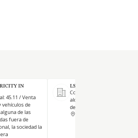
RICITY IN
LSG IMPORT AUTOMOBILE 
Compra-venta, importación y
al: 45.11 / Venta
alquiler sin conductor de todo
 vehículos de
de vehículos
 alguna de las
MURCIA
idas fuera de
nal, la sociedad la
mera