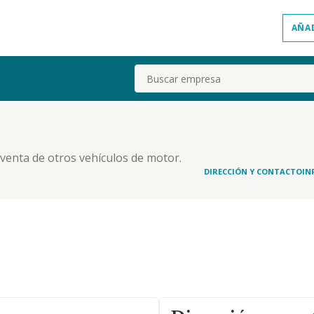
AÑA
Buscar
 venta de otros vehículos de motor.
 comercio al por mayor de repuestos y accesorios
DIRECCIÓN Y CONTACTO
IN
puestos y accesorios de vehículos de motor.