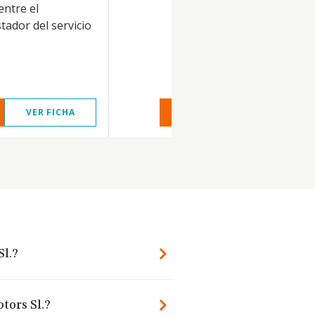
entre el
tador del servicio
VER FICHA
VER INFORME
VER FIC
Sl.?
tors Sl.?