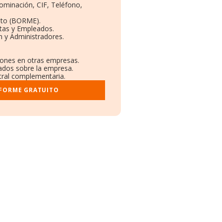
nominación, CIF, Teléfono,
eto (BORME).
ntas y Empleados.
n y Administradores.
ciones en otras empresas.
cados sobre la empresa.
stral complementaria.
NFORME GRATUITO