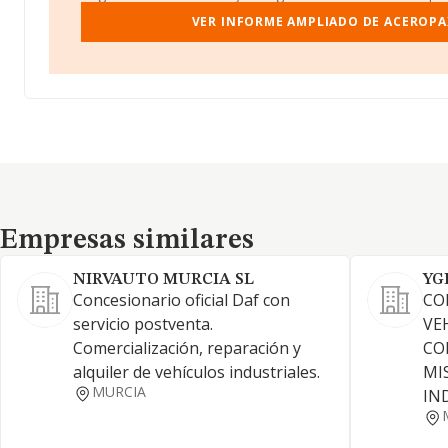
VER INFORME AMPLIADO DE ACEROPA
Empresas similares
Empresas similares
NIRVAUTO MURCIA SL
YG
Concesionario oficial Daf con
CO
servicio postventa.
VE
Comercialización, reparación y
CO
alquiler de vehículos industriales.
MI
MURCIA
IN