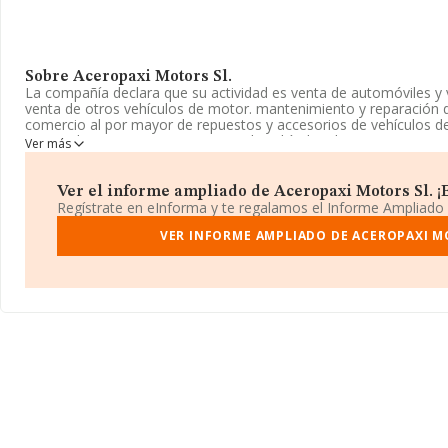
Sobre Aceropaxi Motors Sl.
La compañía declara que su actividad es venta de automóviles y 
venta de otros vehículos de motor. mantenimiento y reparación 
comercio al por mayor de repuestos y accesorios de vehículos d
menor de repuestos y accesorios de vehículos de motor. venta, 
Ver más
inscrita en el Registro Mercantil como Sociedad Limitada. Su C
código 'Comercio al por menor de productos alimenticios, bebid
venta y en mercadillos'. La compañía no tiene actividad en merca
Ver el informe ampliado de Aceropaxi Motors Sl. ¡E
Regístrate en eInforma y te regalamos el Informe Ampliado
La empresa
Aceropaxi Motors S.L
, con CIF B73918336, está si
344 Uai M 4 núm. 40, (30500), en el municipio de Molina De Segu
VER INFORME AMPLIADO DE ACEROPAXI M
Con los datos a disposición de INFORMA sobre 35.519 empresas p
facturación en el ámbito nacional alcanza los 81.312 millones de
facturación de ventas entre todas las compañías asciende a los 
a la información relativa a la provincia de Murcia, en la base d
1080 empresas, cuyas ventas en 2016 han alcanzado los 1.391 m
información adicional de interés, la antigüedad desde la constit
empleados es de 3.