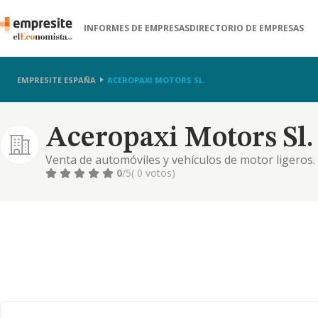
INFORMES DE EMPRESAS
DIRECTORIO DE EMPRESAS
EMPRESITE ESPAÑA
ACEROPAXI MOTORS SL.
Aceropaxi Motors Sl.
Venta de automóviles y vehículos de motor ligeros.
mantenimiento y reparación de vehículos de motor.
0
/5
( 0 votos)
de vehículos de motor. comercio al por menor de re
venta, mantenimient