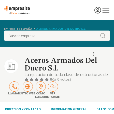
EMPRESITE ESPAÑA
ACEROS ARMADOS DEL DUERO S.L.
Buscar
Aceros Armados Del
Duero S.l.
La ejecucion de toda clase de estructuras de
hormigon y ferralla
0
/5
( 0 votos)
LLAMAR
SITIO WEB
CÓMO
VER
LLEGAR
INFORME
DIRECCIÓN Y CONTACTO
INFORMACIÓN GENERAL
DATOS COM