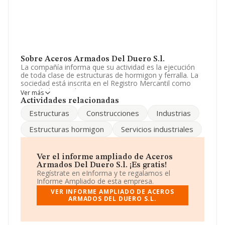
Sobre Aceros Armados Del Duero S.l.
La compañía informa que su actividad es la ejecución
de toda clase de estructuras de hormigon y ferralla. La
sociedad está inscrita en el Registro Mercantil como
Sociedad Limitada. Tiene CNAE: 4341 - '%cnae%'. No
Ver más
realiza actividad de importación y/o exportación.
Actividades relacionadas
Estructuras
Construcciones
Industrias
La sociedad
Aceros Armados del Duero S.L
, NIF
B37426244, se encuentra en Calle Sánchez Llevot núm.
Estructuras hormigon
Servicios industriales
1 En 1, (37005), Salamanca, Castilla-león.
En relación con el sector y disponiendo de los datos de
hasta 5.437 empresas, en el ámbito nacional la
Ver el informe ampliado de Aceros
facturación alcanza la cifra de 858 millones de euros y el
Armados Del Duero S.l. ¡Es gratis!
promedio de la facturación de ventas entre todas las
Regístrate en eInforma y te regalamos el
compañías asciende a los 157 mil euros. Teniendo en
Informe Ampliado de esta empresa.
cuenta la información sobre Salamanca, en la base de
VER INFORME AMPLIADO DE ACEROS
datos INFORMA constan 31 empresas, cuyas ventas
ARMADOS DEL DUERO S.L.
han obtenido los 13 millones de euros. Por último, con
el fin de ampliar la información relativa al ámbito de la
empresa, la media de empleados es de 1. La antigüedad