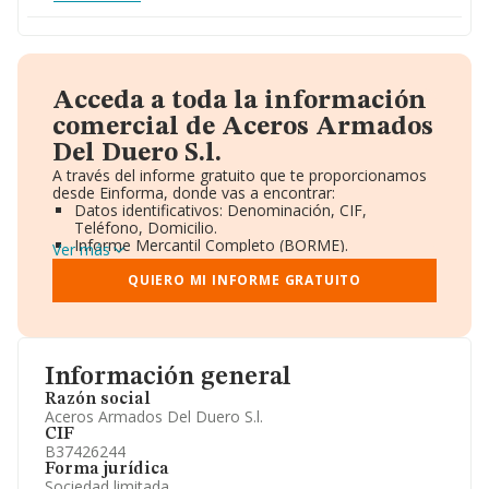
Acceda a toda la información
comercial de Aceros Armados
Del Duero S.l.
A través del informe gratuito que te proporcionamos
desde Einforma, donde vas a encontrar:
Datos identificativos: Denominación, CIF,
Teléfono, Domicilio.
Informe Mercantil Completo (BORME).
Ver más
Gráficos de Evolución Ventas y Empleados.
Consejo de Administración y Administradores.
QUIERO MI INFORME GRATUITO
Directivos y Ejecutivos.
Accionistas.
Participaciones y Vinculaciones en otras empresas.
Artículos de prensa publicados sobre la empresa.
Información oficial y registral complementaria.
Información general
Razón social
Aceros Armados Del Duero S.l.
CIF
B37426244
Forma jurídica
Sociedad limitada