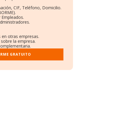
ación, CIF, Teléfono, Domicilio.
(BORME).
y Empleados.
dministradores.
s en otras empresas.
 sobre la empresa.
l complementaria.
ORME GRATUITO