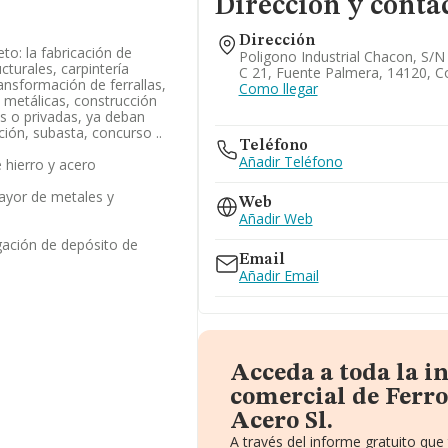
Dirección y conta
Dirección
to: la fabricación de
Poligono Industrial Chacon, S/n 
turales, carpintería
C 21, Fuente Palmera, 14120, 
ansformación de ferrallas,
Como llegar
s metálicas, construcción
s o privadas, ya deban
ción, subasta, concurso ..
Teléfono
Añadir Teléfono
 hierro y acero
ayor de metales y
Web
Añadir Web
gación de depósito de
Email
Añadir Email
Acceda a toda la 
comercial de Ferr
Acero Sl.
A través del informe gratuito qu