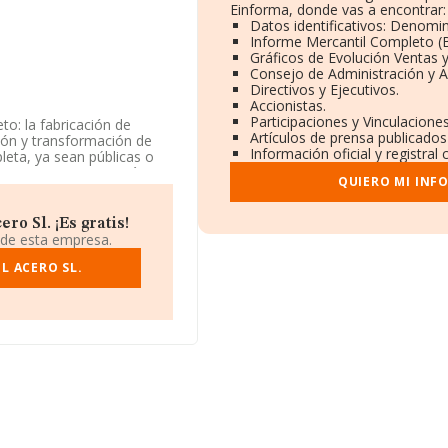
Einforma, donde vas a encontrar:
Datos identificativos: Denomin
Informe Mercantil Completo 
Gráficos de Evolución Ventas 
Consejo de Administración y A
Directivos y Ejecutivos.
Accionistas.
Participaciones y Vinculacione
to: la fabricación de
Artículos de prensa publicados
ción y transformación de
Información oficial y registra
pleta, ya sean públicas o
urso. La empresa está
QUIERO MI INF
CNAE corresponde a
en mercados exteriores.
o Sl. ¡Es gratis!
ión disponible en INFORMA,
 de esta empresa.
 de sector.
L ACERO SL.
 está situada en Poligono
unicipio de Fuente Palmera,
rtenecientes al sector, la
 euros y el promedio de la
 millones de euros. En
ase de datos INFORMA
 de euros. Con el fin de
e media son 3; la media de