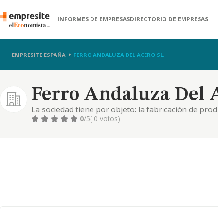
INFORMES DE EMPRESAS
DIRECTORIO DE EMPRESAS
EMPRESITE ESPAÑA
FERRO ANDALUZA DEL ACERO SL.
Ferro Andaluza Del A
La sociedad tiene por objeto: la fabricación de prod
metálica, elaboración y transformación de ferrallas,
0
/5
( 0 votos)
construcción completa, ya sean públicas o privadas
concurso ..