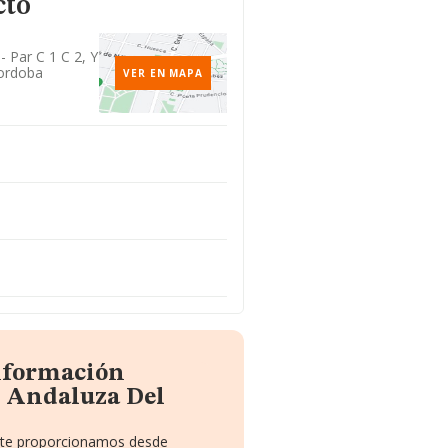
cto
- Par C 1 C 2, Y
Cordoba
VER EN MAPA
información
o Andaluza Del
e te proporcionamos desde