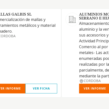
LLAS GALBIS SL
ALUMINIOS M
SERRANO E HIJ
ercialización de mallas y
Almacenamiento 
ramientos metálicos y material
aluminio y la ve
nadero.
sus accesorios y
CORDOBA
Actividad Princi
Comercio al por
metales- Las act
enumeradas pod
realizadas por la
parcialmente, de
mediante la part
CORDOBA
VER INFORME
VER FICHA
VER INFORME