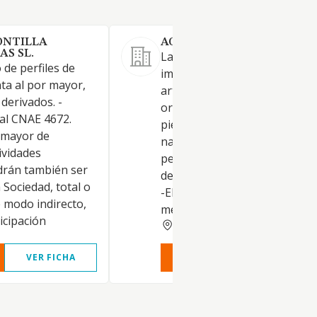
ONTILLA
AG CORDOBA 2018 SL.
AS SL.
La fabricación, comercializaci
de perfiles de
importación exportación de
nta al por mayor,
artículos de joyería, platería,
 derivados. -
orfebrería, relojería, bisuterí
pal CNAE 4672.
piedras preciosas, semiprecio
 mayor de
naturales, sintéticas, artificial
ividades
perlas, artículos de regalo
rán también ser
derivados y complementos afi
 Sociedad, total o
-El comercio al por mayor de
 modo indirecto,
metales y m
icipación
CORDOBA
VER FICHA
VER INFORME
VER FIC