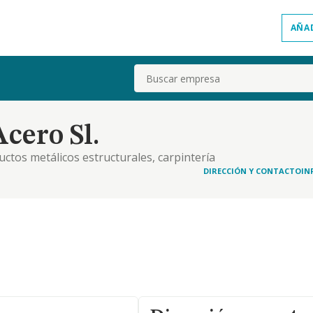
AÑA
Buscar
cero Sl.
uctos metálicos estructurales, carpintería
 fabricación de estructuras metálicas,
DIRECCIÓN Y CONTACTO
IN
, ya deban ejecutarse por administración, subasta,