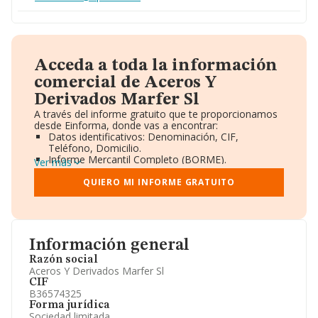
Acceda a toda la información
comercial de Aceros Y
Derivados Marfer Sl
A través del informe gratuito que te proporcionamos
desde Einforma, donde vas a encontrar:
Datos identificativos: Denominación, CIF,
Teléfono, Domicilio.
Informe Mercantil Completo (BORME).
Ver más
Gráficos de Evolución Ventas y Empleados.
Consejo de Administración y Administradores.
QUIERO MI INFORME GRATUITO
Directivos y Ejecutivos.
Accionistas.
Participaciones y Vinculaciones en otras empresas.
Artículos de prensa publicados sobre la empresa.
Información oficial y registral complementaria.
Información general
Razón social
Aceros Y Derivados Marfer Sl
CIF
B36574325
Forma jurídica
Sociedad limitada