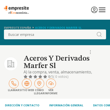
EMPRESITE ESPAÑA
ACEROS Y DERIVADOS MARFER SL
Buscar
Aceros Y Derivados
Marfer Sl
A) la compra, venta, almacenamiento,
transporte y distribucion de toda clase de
0
/5
( 0 votos)
productos manufacturados, en especial de
hierro y acero en bruto y productos
semielaborados. b) importacion,
LLAMAR
SITIO WEB
CÓMO
VER
LLEGAR
INFORME
exportacion, elaboracion y tran
DIRECCIÓN Y CONTACTO
INFORMACIÓN GENERAL
DATOS COM