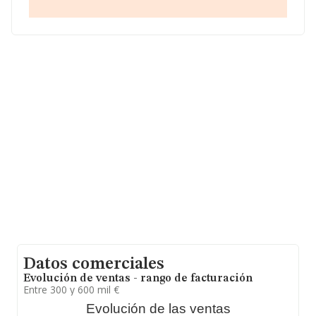
B36574325, se encuentra en Lugar Porrelo San Lorenzo
De Nogueira, (36637), en el municipio de Meis,
Pontevedra, Galicia.
En relación con el sector y disponiendo de los datos de
hasta 6.263 empresas, en el ámbito nacional la
facturación alcanza la cifra de 14.388 millones de euros
y la media entre todas las compañías es de 2 millones
de euros de ventas en 2016. En cuanto a la información
relativa a la provincia de Pontevedra, en la base de
datos INFORMA constan 116 empresas, con ventas en
2016 de hasta 131 millones de euros. Para aportar
ulterior información de interés en el ámbito sectorial, la
media de empleados de las empresas es de 3. La
antigüedad desde la constitución es de 20 años.
Datos comerciales
Evolución de ventas - rango de facturación
Entre 300 y 600 mil €
Evolución de las ventas