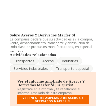
Sobre Aceros Y Derivados Marfer Sl
La compañía declara que su actividad es a) la compra,
venta, almacenamiento, transporte y distribución de
toda clase de productos manufacturados, en especial
de hierro y acero en bruto y productos semielaborados.
Ver más
b) importación, exportación, elaboración y tran. La
Actividades relacionadas
empresa aparece inscrita en el Registro Mercantil como
Transportes
Aceros
Industrias
Sociedad Limitada. Su actividad CNAE es '%cnae%' con
código 4682. La compañía no tiene actividad en
Servicios industriales
Transporte especial
mercados exteriores.
La plantilla se ha reducido un 60% y según las cifras
existentes en la base de datos de INFORMA, el número
Ver el informe ampliado de Aceros Y
de empleados ha estado por encima de la media de
Derivados Marfer Sl ¡Es gratis!
sector.
Regístrate en eInforma y te regalamos el
Informe Ampliado de esta empresa.
Su correo es
luis.martin@apronor.es
.
VER INFORME AMPLIADO DE ACEROS Y
DERIVADOS MARFER SL
La sociedad
Aceros y Derivados Marfer S.L
, CIF