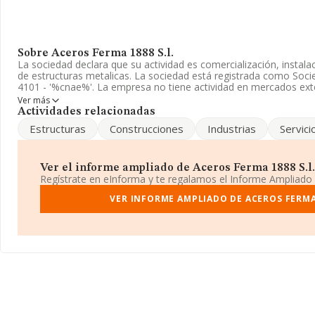
Sobre Aceros Ferma 1888 S.l.
La sociedad declara que su actividad es comercialización, instalac
de estructuras metalicas. La sociedad está registrada como Soci
4101 - '%cnae%'. La empresa no tiene actividad en mercados exte
Ver más
Según las cifras existentes en la base de datos de INFORMA, e
Actividades relacionadas
estado por encima de la media de sector.
Estructuras
Construcciones
Industrias
Servici
La empresa española
Aceros Ferma 1888 S.L
, NIF B84912625, 
De Daimiel Lc núm. 3, (28924), Alcorcón, Madrid.
Ver el informe ampliado de Aceros Ferma 1888 S.l. 
En relación con el sector y disponiendo de los datos de hasta 18
Regístrate en eInforma y te regalamos el Informe Ampliado
en el ámbito nacional alcanza los 36.783 millones de euros y se 
facturación de 194 mil euros entre todas las compañías. Respecto
VER INFORME AMPLIADO DE ACEROS FERMA 
provincia (hablamos de Madrid), en la base de datos de INFOR
cuyas ventas en 2008 han alcanzado los 6.109 millones de euros
los datos de sector, en 2008, la antigüedad desde la constitució
empleados de las empresas es de 2.