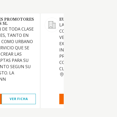
ES PROMOTORES
EUROSESEÑA SL
S SL
LA PROMOCION,
 DE TODA CLASE
CONSTRUCCION, COMPRA,
NES, TANTO EN
VENTA, ARRENDAMIENTO Y
O COMO URBANO
EXPLOTACION DE TODA CLA
RVICIO QUE SE
INMUEBLES, LA REALIZACIO
 CREAR LAS
PROYECTOS DE OBRAS Y
PTAS PARA SU
CONSTRUCCIONES DE TODA
NTO SEGUN SU
CLASE
STO. LA
MADRID
ENN
VER FICHA
VER INFORME
VER FIC