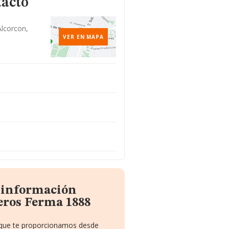
tacto
Alcorcon,
VER EN MAPA
a información
eros Ferma 1888
o que te proporcionamos desde