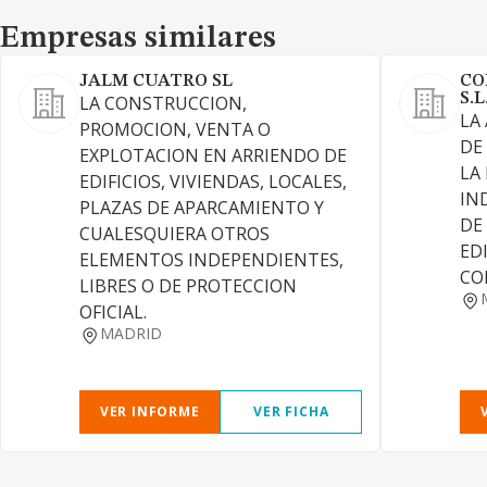
Empresas similares
Empresas similares
JALM CUATRO SL
CO
S.L
LA CONSTRUCCION,
LA
PROMOCION, VENTA O
DE
EXPLOTACION EN ARRIENDO DE
LA
EDIFICIOS, VIVIENDAS, LOCALES,
IN
PLAZAS DE APARCAMIENTO Y
DE
CUALESQUIERA OTROS
EDI
ELEMENTOS INDEPENDIENTES,
CO
LIBRES O DE PROTECCION
OFICIAL.
MADRID
VER INFORME
VER FICHA