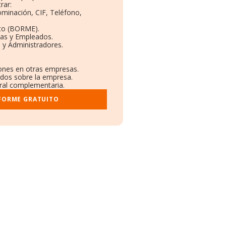
rar:
ominación, CIF, Teléfono,
to (BORME).
tas y Empleados.
 y Administradores.
iones en otras empresas.
ados sobre la empresa.
tral complementaria.
NFORME GRATUITO