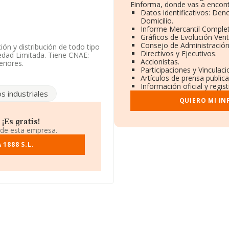
Einforma, donde vas a encont
Datos identificativos: Den
Domicilio.
Informe Mercantil Comple
Gráficos de Evolución Ven
Consejo de Administración
ión y distribución de todo tipo
Directivos y Ejecutivos.
edad Limitada. Tiene CNAE:
Accionistas.
riores.
Participaciones y Vinculac
Artículos de prensa public
l número de empleados ha
Información oficial y regis
os industriales
QUIERO MI I
se encuentra en Calle Tablas
¡Es gratis!
8.948 empresas, la facturación
 de esta empresa.
calcula un promedio de
 a la información de la
1888 S.L.
MA aparecen 26948 empresas,
. Finalmente, para completar
n es de 17 años. La media de