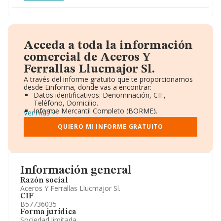
Acceda a toda la información
comercial de Aceros Y
Ferrallas Llucmajor Sl.
A través del informe gratuito que te proporcionamos
desde Einforma, donde vas a encontrar:
Datos identificativos: Denominación, CIF,
Teléfono, Domicilio.
Informe Mercantil Completo (BORME).
Ver más
Gráficos de Evolución Ventas y Empleados.
Consejo de Administración y Administradores.
QUIERO MI INFORME GRATUITO
Directivos y Ejecutivos.
Accionistas.
Participaciones y Vinculaciones en otras empresas.
Artículos de prensa publicados sobre la empresa.
Información oficial y registral complementaria.
Información general
Razón social
Aceros Y Ferrallas Llucmajor Sl.
CIF
B57736035
Forma jurídica
Sociedad limitada