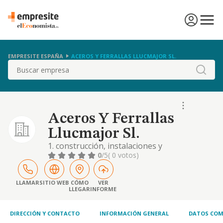
EMPRESITE ESPAÑA
ACEROS Y FERRALLAS LLUCMAJOR SL.
Buscar
Aceros Y Ferrallas
Llucmajor Sl.
1. construcción, instalaciones y
mantenimiento. 2. comercio al por mayor yal
0
/5
( 0 votos)
por menor. distribución comercial.
importación y exportación. 3. actividades
inmobiliarias. 4. actividades profesionales. 5.
LLAMAR
SITIO WEB
CÓMO
VER
LLEGAR
INFORME
industrias manufactureras y textiles. 6.
turismo, hostelería y restauración...
DIRECCIÓN Y CONTACTO
INFORMACIÓN GENERAL
DATOS COM