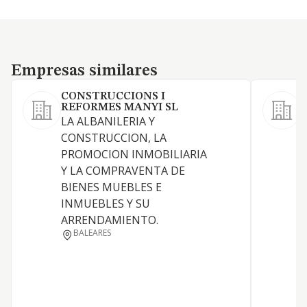
Empresas similares
Empresas similares
CONSTRUCCIONS I
REFORMES MANYI SL
S
LA ALBANILERIA Y
L
CONSTRUCCION, LA
e
PROMOCION INMOBILIARIA
I
Y LA COMPRAVENTA DE
e
BIENES MUEBLES E
s
INMUEBLES Y SU
d
ARRENDAMIENTO.
d
BALEARES
e
a
i
r
i