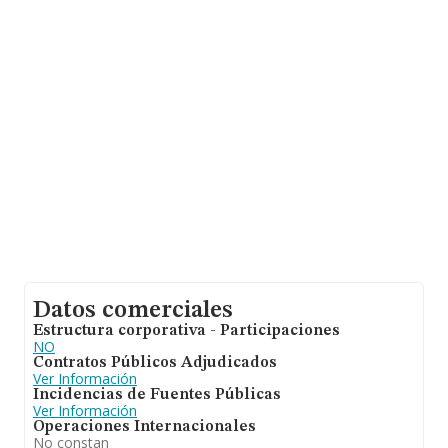
empresas pertenecientes al sector, la facturación en el
ámbito nacional alcanza los 36.783 millones de euros y
el promedio de la facturación de ventas entre todas las
compañías asciende a los 194 mil euros. Finalmente,
para completar los datos de sector la antigüedad desde
la constitución es de 17 años. La media de empleados
de las empresas es de 2.
Datos comerciales
Estructura corporativa - Participaciones
NO
Contratos Públicos Adjudicados
Ver Información
Incidencias de Fuentes Públicas
Ver Información
Operaciones Internacionales
No constan