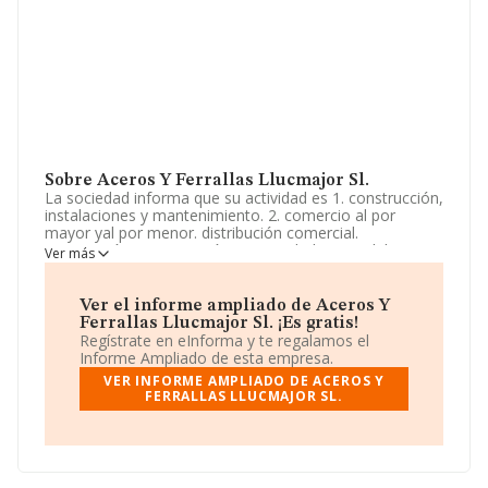
Sobre Aceros Y Ferrallas Llucmajor Sl.
La sociedad informa que su actividad es 1. construcción,
instalaciones y mantenimiento. 2. comercio al por
mayor yal por menor. distribución comercial.
importación y exportación. 3. actividades inmobiliarias.
Ver más
4. actividades profesionales. 5. industrias
manufactureras y textiles. 6. turismo, hostelería y
restauración.. La empresa es una Sociedad Limitada.
Ver el informe ampliado de Aceros Y
Clasifica su actividad CNAE como '%cnae%', código
Ferrallas Llucmajor Sl. ¡Es gratis!
4101. La compañía no tiene actividad en mercados
Regístrate en eInforma y te regalamos el
exteriores.
Informe Ampliado de esta empresa.
VER INFORME AMPLIADO DE ACEROS Y
La empresa española
Aceros y Ferrallas Llucmajor
FERRALLAS LLUCMAJOR SL.
S.L
, con CIF B57736035, se encuentra en Calle Quito El
Portixol núm. 2 Ptl A Esc 3 3 C, (07006), Palma,
provincia de Isles Baleares, Islas Baleares.
Con los datos a disposición de INFORMA sobre 188.948