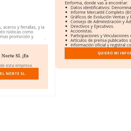
Einforma, donde vas a encontrar:
Datos identificativos: Denomina
Informe Mercantil Completo (
Gráficos de Evolución Ventas y
Consejo de Administración y Ad
Directivos y Ejecutivos.
aceros y ferrallas, y la
Accionistas.
anto rústicas como
Participaciones y Vinculaciones
ismas promoción y
Artículos de prensa publicados 
y otros. La empresa está
Información oficial y registral 
 como '%cnae%', código
QUIERO MI INF
Norte Sl. ¡Es
dentificación fiscal
 1, (31591), en el
 de esta empresa.
EL NORTE SL.
948 compañías, a nivel
 calcula un promedio de
ión con la información de
1832 empresas, cuyas
n adicional de interés,
onstitución es de 17