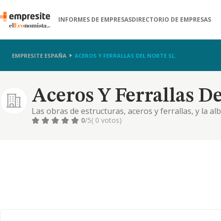
INFORMES DE EMPRESAS
DIRECTORIO DE EMPRESAS
EMPRESITE ESPAÑA
ACEROS Y FERRALLAS DEL NORTE SL.
Aceros Y Ferrallas De
Las obras de estructuras, aceros y ferrallas, y la a
de fincas, tanto rústicas como urbanas, explotació
0
/5
( 0 votos)
promoción y construcción de obras y edificios, tan