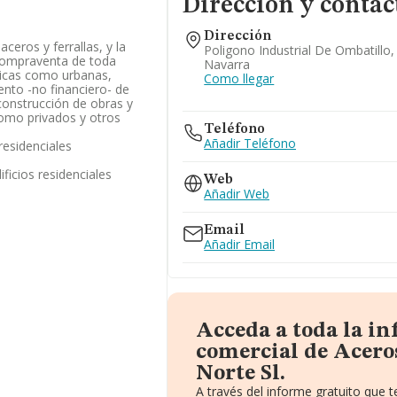
Dirección y contac
Dirección
ceros y ferrallas, y la
Poligono Industrial De Ombatillo,
a compraventa de toda
Navarra
sticas como urbanas,
Como llegar
nto -no financiero- de
onstrucción de obras y
 como privados y otros
Teléfono
Añadir Teléfono
residenciales
ficios residenciales
Web
Añadir Web
Email
Añadir Email
Acceda a toda la i
comercial de Aceros
Norte Sl.
A través del informe gratuito que