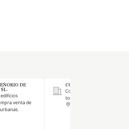
SEÑORIO DE
CONSTRUCCIONES ECAY SL
SL.
Construcción, mantenimiento
edificios
todo tipo de edificaciones.
Compra venta de
NAVARRA
 urbanas.