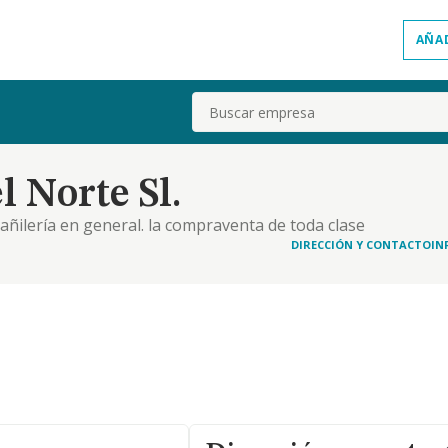
AÑA
Buscar
l Norte Sl.
lbañilería en general. la compraventa de toda clase
n en arrendamiento -no financiero- de las mismas
DIRECCIÓN Y CONTACTO
IN
to públicos como privados y otros