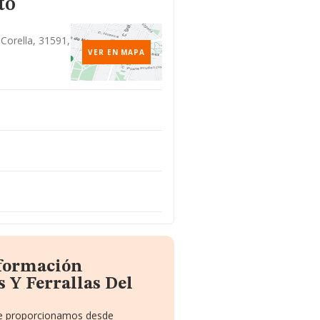
to
 Corella, 31591,
VER EN MAPA
nformación
 Y Ferrallas Del
 te proporcionamos desde