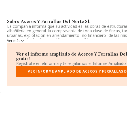
Sobre Aceros Y Ferrallas Del Norte Sl.
La compañía informa que su actividad es las obras de estructuras, 
albañilería en general. la compraventa de toda clase de fincas, t
urbanas, explotación en arrendamiento -no financiero- de las m
construcción de obras y edificios, tanto públicos como privados 
Ver más
registrada como Sociedad Limitada. Clasifica su actividad CNAE
4101. La empresa no tiene actividad en mercados exteriores.
Ver el informe ampliado de Aceros Y Ferrallas Del 
La compañía
Aceros y Ferrallas del Norte S.L
, con número de i
gratis!
B71533491, está situada en Poligono Industrial De Ombatillo Cl A,
Regístrate en eInforma y te regalamos el Informe Ampliado
municipio de Corella, Navarra.
VER INFORME AMPLIADO DE ACEROS Y FERRALLAS D
En base a la información de la que dispone INFORMA sobre 188.
nacional la facturación asciende a 36.783 millones de euros y se
facturación de 194 mil euros entre todas las compañías. En relac
la provincia de Navarra, en la base de datos INFORMA constan 
ventas han alcanzado los 546 millones de euros. Como informació
los empleados de media son 2; la media de antigüedad desde la c
años.