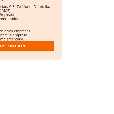
ción, CIF, Teléfono, Domicilio.
BORME).
 Empleados.
ministradores.
 en otras empresas.
sobre la empresa.
complementaria.
ORME GRATUITO