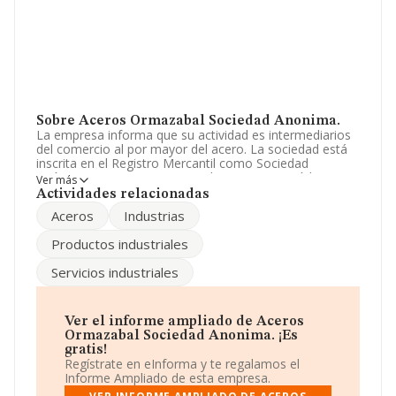
Sobre Aceros Ormazabal Sociedad Anonima.
La empresa informa que su actividad es intermediarios
del comercio al por mayor del acero. La sociedad está
inscrita en el Registro Mercantil como Sociedad
Anónima. Su CNAE corresponde a 4612 con código
Ver más
'Intermediarios del comercio de combustibles,
Actividades relacionadas
minerales, metales y productos químicos industriales'.
Aceros
Industrias
La compañía es importadora y exportadora.
Productos industriales
Conforme a la información disponible, se puede afirmar
que la compañía ha experimentado un crecimiento
Servicios industriales
significativo respecto al año anterior (2024). Ha tenido
un incremento en ebitda del 52%. Las ventas han
crecido un 8% y los beneficios se han incrementado un
64%. La plantilla permanece igual y atendiendo a los
Ver el informe ampliado de Aceros
datos disponibles en INFORMA, ese número ha estado
Ormazabal Sociedad Anonima. ¡Es
por encima de la media de sector.
gratis!
Regístrate en eInforma y te regalamos el
Dentro del ranking de empresas elaborado por
Informe Ampliado de esta empresa.
INFORMA, atendiendo a los niveles de facturación de la