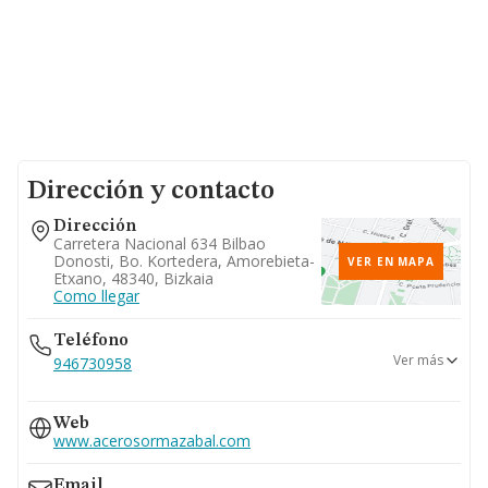
Dirección y contacto
Dirección
Carretera Nacional 634 Bilbao
Donosti, Bo. Kortedera, Amorebieta-
VER EN MAPA
Etxano, 48340, Bizkaia
Como llegar
Teléfono
Ver más
946730958
944569922
Web
944569919
www.acerosormazabal.com
946732754
Email