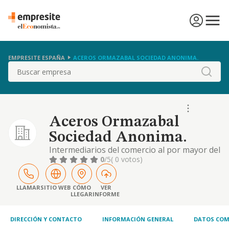
EMPRESITE ESPAÑA
ACEROS ORMAZABAL SOCIEDAD ANONIMA.
Buscar
Aceros Ormazabal
Sociedad Anonima.
Intermediarios del comercio al por mayor del
acero.
0
/5
( 0 votos)
LLAMAR
SITIO WEB
CÓMO
VER
LLEGAR
INFORME
DIRECCIÓN Y CONTACTO
INFORMACIÓN GENERAL
DATOS COM