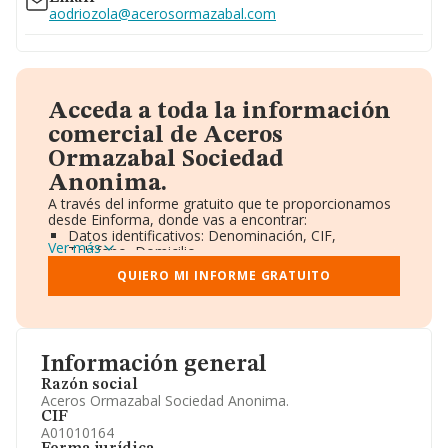
aodriozola@acerosormazabal.com
Acceda a toda la información
comercial de Aceros
Ormazabal Sociedad
Anonima.
A través del informe gratuito que te proporcionamos
desde Einforma, donde vas a encontrar:
Datos identificativos: Denominación, CIF,
Ver más
Teléfono, Domicilio.
Informe Mercantil Completo (BORME).
QUIERO MI INFORME GRATUITO
Gráficos de Evolución Ventas y Empleados.
Consejo de Administración y Administradores.
Directivos y Ejecutivos.
Accionistas.
Participaciones y Vinculaciones en otras empresas.
Información general
Artículos de prensa publicados sobre la empresa.
Información oficial y registral complementaria.
Razón social
Aceros Ormazabal Sociedad Anonima.
CIF
A01010164