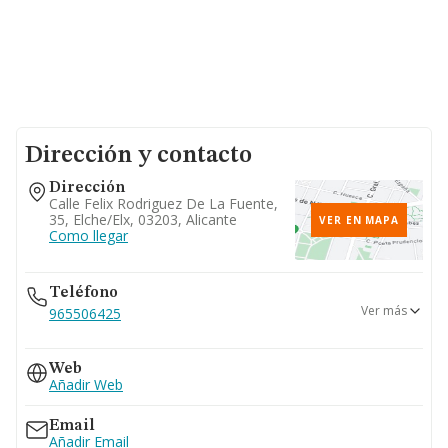
Dirección y contacto
Dirección
Calle Felix Rodriguez De La Fuente,
35, Elche/elx, 03203, Alicante
VER EN MAPA
Como llegar
Teléfono
Ver más
965506425
674...
Web
Ver teléfono 674...
Añadir Web
Email
Añadir Email