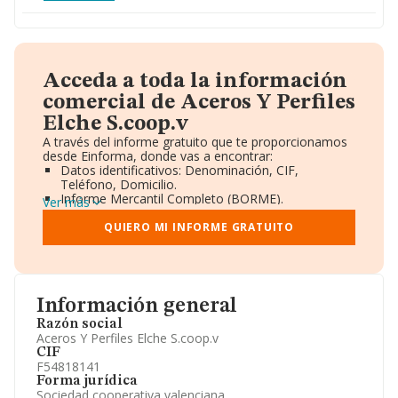
Acceda a toda la información
comercial de Aceros Y Perfiles
Elche S.coop.v
A través del informe gratuito que te proporcionamos
desde Einforma, donde vas a encontrar:
Datos identificativos: Denominación, CIF,
Teléfono, Domicilio.
Informe Mercantil Completo (BORME).
Ver más
Gráficos de Evolución Ventas y Empleados.
Consejo de Administración y Administradores.
QUIERO MI INFORME GRATUITO
Directivos y Ejecutivos.
Accionistas.
Participaciones y Vinculaciones en otras empresas.
Artículos de prensa publicados sobre la empresa.
Información oficial y registral complementaria.
Información general
Razón social
Aceros Y Perfiles Elche S.coop.v
CIF
F54818141
Forma jurídica
Sociedad cooperativa valenciana