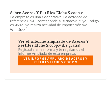
Sobre Aceros Y Perfiles Elche S.coop.v
La empresa es una Cooperativa. La actividad de
referencia CNAE corresponde a '%cnae%', cuyo Código
es 4682. No realiza actividad de importación y/o
exportación.
Ver más
Para más información es posible contactar a través del
teléfono 965506425.
Ver el informe ampliado de Aceros Y
Perfiles Elche S.coop.v ¡Es gratis!
La sociedad
Aceros y Perfiles Elche S.Coop.V
, con
Regístrate en eInforma y te regalamos el
CIF F54818141, se encuentra en Calle Felix Rodriguez
Informe Ampliado de esta empresa.
De La Fuente núm. 35, (03203), en el municipio de
VER INFORME AMPLIADO DE ACEROS Y
Jubalcoi, en Alicante, Comunidad Valenciana.
PERFILES ELCHE S.COOP.V
En base a la información de la que dispone INFORMA
sobre 6.263 compañías, la facturación en el ámbito
nacional alcanza los 14.388 millones de euros y se
calcula un promedio de facturación de 2 millones de
euros entre todas las compañías. Para aportar ulterior
información de interés en el ámbito sectorial, la media
de empleados de las empresas es de 3; la antigüedad
desde la constitución es de 20 años.