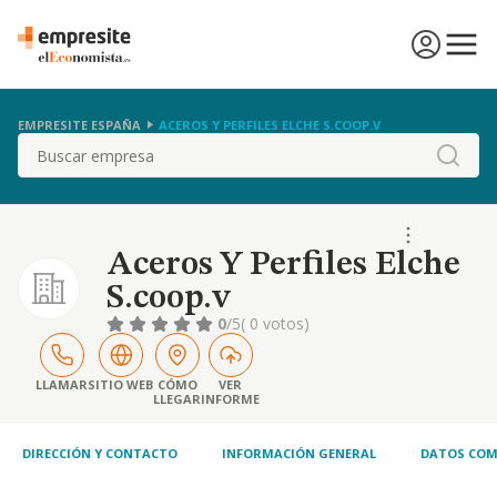
EMPRESITE ESPAÑA
ACEROS Y PERFILES ELCHE S.COOP.V
Buscar
Aceros Y Perfiles Elche
S.coop.v
0
/5
( 0 votos)
LLAMAR
SITIO WEB
CÓMO
VER
LLEGAR
INFORME
DIRECCIÓN Y CONTACTO
INFORMACIÓN GENERAL
DATOS COM