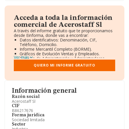
Acceda a toda la información
comercial de Acerostaff Sl
A través del informe gratuito que te proporcionamos
desde Einforma, donde vas a encontrar:
Datos identificativos: Denominación, CIF,
Teléfono, Domicilio.
Informe Mercantil Completo (BORME).
Gráficos de Evolución Ventas y Empleados.
Ver más
Consejo de Administración y Administradores.
Directivos y Ejecutivos.
QUIERO MI INFORME GRATUITO
Accionistas.
Participaciones y Vinculaciones en otras empresas.
Artículos de prensa publicados sobre la empresa.
Información oficial y registral complementaria.
Información general
Razón social
Acerostaff Sl
CIF
B86217676
Forma jurídica
Sociedad limitada
Sector
Industria