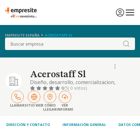
EMPRESITE ESPAÑA
ACEROSTAFF SL
Buscar
Acerostaff Sl
Diseño, desarrollo, comercializacion,
implantacion, fabricacion, montaje,
0
/5
( 0 votos)
distribucion, mantenimiento y demas
actividades relacionadas o concernientes a la
carpinteria metalica, metalisteria, estructura
LLAMAR
SITIO WEB
CÓMO
VER
LLEGAR
INFORME
metalica y caldereria
DIRECCIÓN Y CONTACTO
INFORMACIÓN GENERAL
DATOS COM