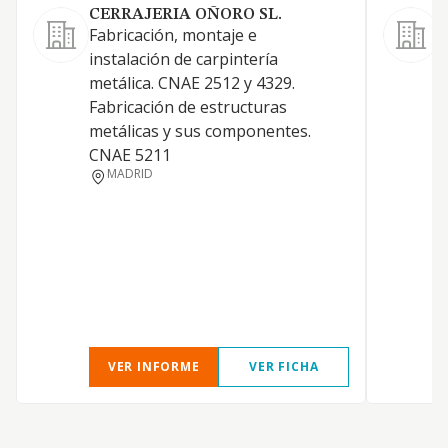
CERRAJERIA OÑORO SL.
Fabricación, montaje e
C
instalación de carpintería
g
metálica. CNAE 2512 y 4329.
Fabricación de estructuras
metálicas y sus componentes.
CNAE 5211
MADRID
VER INFORME
VER FICHA