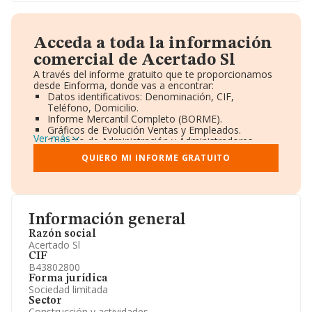
Acceda a toda la información
comercial de Acertado Sl
A través del informe gratuito que te proporcionamos
desde Einforma, donde vas a encontrar:
Datos identificativos: Denominación, CIF,
Teléfono, Domicilio.
Informe Mercantil Completo (BORME).
Gráficos de Evolución Ventas y Empleados.
Ver más
Consejo de Administración y Administradores.
Directivos y Ejecutivos.
QUIERO MI INFORME GRATUITO
Accionistas.
Participaciones y Vinculaciones en otras empresas.
Artículos de prensa publicados sobre la empresa.
Información oficial y registral complementaria.
Información general
Razón social
Acertado Sl
CIF
B43802800
Forma jurídica
Sociedad limitada
Sector
Construcción y actividades