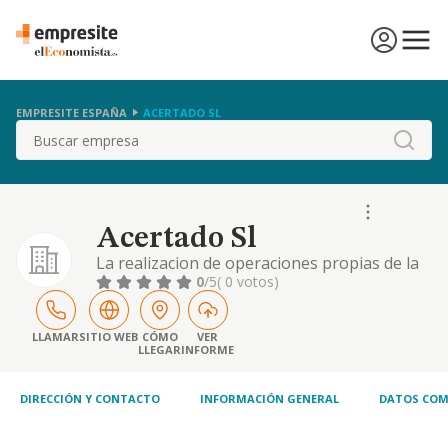
EMPRESITE ESPAÑA
ACERTADO SL
Buscar
Acertado Sl
La realizacion de operaciones propias de la
actividad inmobiliaria.- la promocion
0
/5
( 0 votos)
publicitaria y la prestacion de cualesquiera
otros servicios auxiliares de la construccion
y promocion inmobiliaria.- la prestacion de
LLAMAR
SITIO WEB
CÓMO
VER
LLEGAR
INFORME
ser
DIRECCIÓN Y CONTACTO
INFORMACIÓN GENERAL
DATOS COM