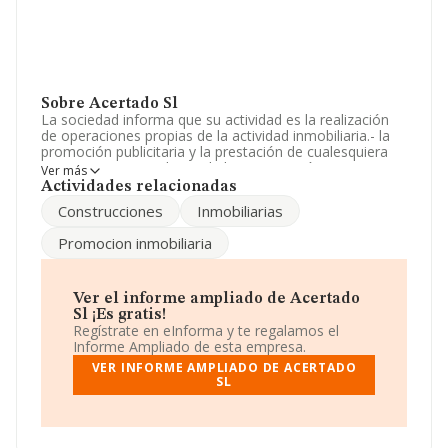
Sobre Acertado Sl
La sociedad informa que su actividad es la realización
de operaciones propias de la actividad inmobiliaria.- la
promoción publicitaria y la prestación de cualesquiera
otros servicios auxiliares de la construcción y
Ver más
promoción inmobiliaria.- la prestación de ser. La
Actividades relacionadas
empresa es una Sociedad Limitada. Su CNAE
Construcciones
Inmobiliarias
corresponde a 6812 con código '%cnae%'. No realiza
actividad de importación y/o exportación.
Promocion inmobiliaria
La compañía
Acertado S.L
, con número de
identificación fiscal B43802800, se encuentra en
Avenida Carlos Iii núm. 238 Piso 3 A, (04720),
Ver el informe ampliado de Acertado
Aguadulce, en Almería, Andalucía.
Sl ¡Es gratis!
Regístrate en eInforma y te regalamos el
En base a la información de la que dispone INFORMA
Informe Ampliado de esta empresa.
sobre 231.218 compañías, la facturación en el ámbito
VER INFORME AMPLIADO DE ACERTADO
nacional alcanza los 29.817 millones de euros y el
SL
promedio de la facturación de ventas entre todas las
compañías asciende a los 128 mil euros. Como
información adicional de interés, la media de empleados
de las empresas es de 1; la antigüedad desde la