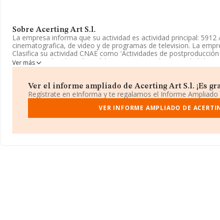
Sobre Acerting Art S.l.
La empresa informa que su actividad es actividad principal: 5912
cinematografica, de video y de programas de television. La empr
Clasifica su actividad CNAE como 'Actividades de postproducción
programas de televisión', código 5912. No realiza actividad de im
Ver más
La sociedad
Acerting Art S.L
, con número de identificación fisc
Ramon Llull núm. 10, (08100), Mollet Del Valles, en Barcelona, Ca
Ver el informe ampliado de Acerting Art S.l. ¡Es gra
Regístrate en eInforma y te regalamos el Informe Ampliado
En base a la información de la que dispone INFORMA sobre 4.673
ámbito nacional alcanza los 626 millones de euros y se calcula u
VER INFORME AMPLIADO DE ACERTIN
euros entre todas las compañías. Finalmente, para completar lo
media son 1; la antigüedad desde la constitución es de 15 años.