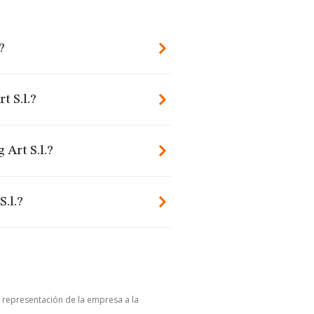
?
t S.l.?
 Art S.l.?
.l.?
u representación de la empresa a la