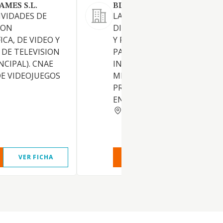
MES S.L.
BLAUTER PRODUCCIONS S.
IVIDADES DE
LA PRODUCCION, REALIZACI
ION
DISTRIBUCION DE CONTEN
CA, DE VIDEO Y
Y PROGRAMAS AUDIOVISUAL
DE TELEVISION
PARA RADIO, TELEVISION, CI
NCIPAL). CNAE
INTERNET, O CUALQUIER O
DE VIDEOJUEGOS
MEDIO DE DIFUSION,
PRODUCCIONES PROPIAS C
ENCARGOS PARA TERCEROS,
BARCELONA
VER FICHA
VER INFORME
VER FIC