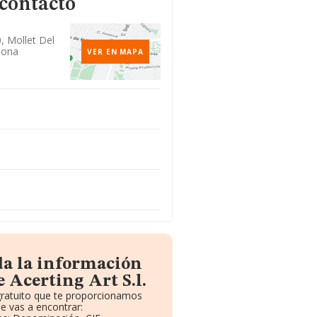
 contacto
0, Mollet Del
lona
VER EN MAPA
da la información
 Acerting Art S.l.
gratuito que te proporcionamos
e vas a encontrar: