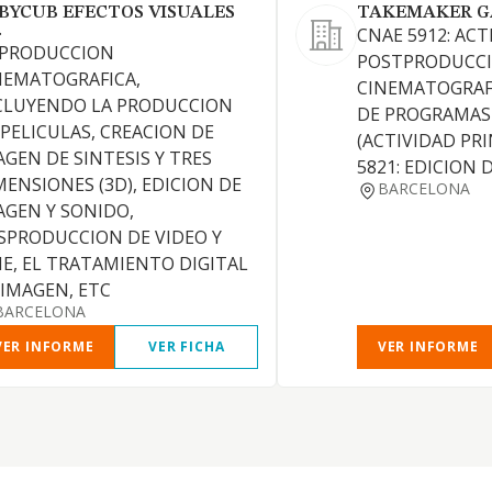
BYCUB EFECTOS VISUALES
TAKEMAKER GA
.
CNAE 5912: ACT
 PRODUCCION
POSTPRODUCC
NEMATOGRAFICA,
CINEMATOGRAFI
CLUYENDO LA PRODUCCION
DE PROGRAMAS 
 PELICULAS, CREACION DE
(ACTIVIDAD PRI
AGEN DE SINTESIS Y TRES
5821: EDICION 
MENSIONES (3D), EDICION DE
BARCELONA
AGEN Y SONIDO,
SPRODUCCION DE VIDEO Y
NE, EL TRATAMIENTO DIGITAL
 IMAGEN, ETC
BARCELONA
VER INFORME
VER FICHA
VER INFORME