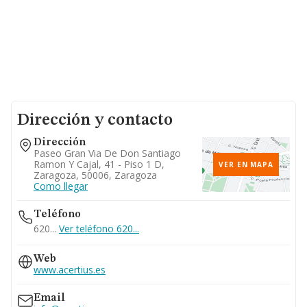
Dirección y contacto
Dirección
Paseo Gran Via De Don Santiago
Ramon Y Cajal, 41 - Piso 1 D,
VER EN MAPA
Zaragoza, 50006, Zaragoza
Como llegar
Teléfono
620...
Ver teléfono 620...
Web
www.acertius.es
Email