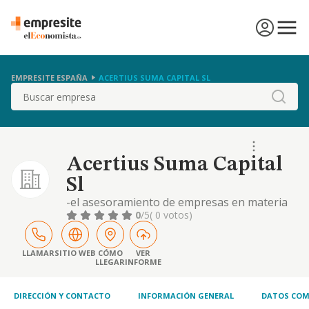
EMPRESITE ESPAÑA
ACERTIUS SUMA CAPITAL SL
Buscar
Acertius Suma Capital
Sl
-el asesoramiento de empresas en materia
económico, financiero, fiscal, contable,
0
/5
( 0 votos)
estratégico y corporativo, así como la
actividad de consultoría empresarial
necesaria para su implantación. -
LLAMAR
SITIO WEB
CÓMO
VER
LLEGAR
INFORME
representación de empresas, organismos e
instituciones y particulares que así lo
requieran para la captación
DIRECCIÓN Y CONTACTO
INFORMACIÓN GENERAL
DATOS COM