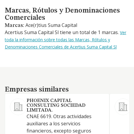
Marcas, Rótulos y Denominaciones Comerciales
Marcas, Rótulos y Denominaciones
Comerciales
Ace(r)tius Suma Capital
Marcas:
Acertius Suma Capital Sl tiene un total de 1 marcas.
Ver
toda la información sobre todas las Marcas, Rótulos y
Denominaciones Comerciales de Acertius Suma Capital Sl
Empresas similares
Empresas similares
PHOENIX CAPITAL
CONSULTING SOCIEDAD
LIMITADA.
A
CNAE 6619. Otras actividades
s
auxiliares a los servicios
s
financieros, excepto seguros
p