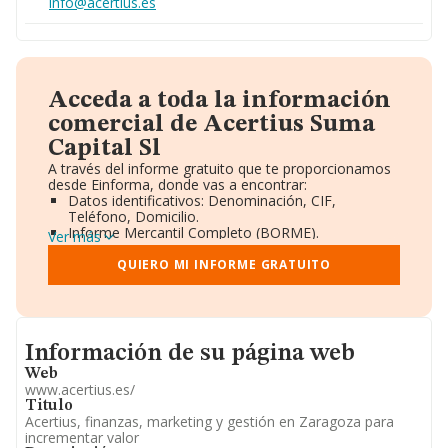
info@acertius.es
Acceda a toda la información
comercial de Acertius Suma
Capital Sl
A través del informe gratuito que te proporcionamos
desde Einforma, donde vas a encontrar:
Datos identificativos: Denominación, CIF,
Teléfono, Domicilio.
Informe Mercantil Completo (BORME).
Ver más
Gráficos de Evolución Ventas y Empleados.
Consejo de Administración y Administradores.
QUIERO MI INFORME GRATUITO
Directivos y Ejecutivos.
Accionistas.
Participaciones y Vinculaciones en otras empresas.
Artículos de prensa publicados sobre la empresa.
Informacion de su página web
Información oficial y registral complementaria.
Información de su página web
Web
www.acertius.es/
Titulo
Acertius, finanzas, marketing y gestión en Zaragoza para
incrementar valor