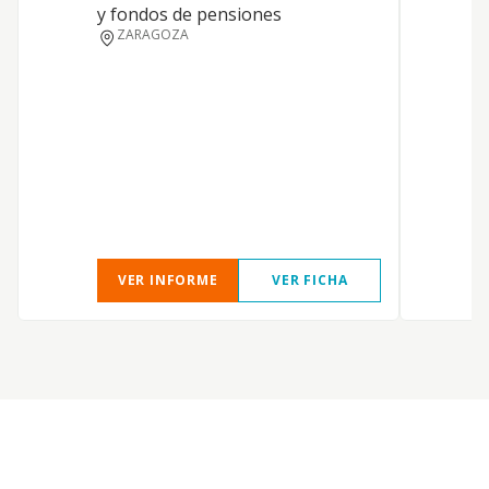
y fondos de pensiones
C
ZARAGOZA
d
n
i
VER INFORME
VER FICHA