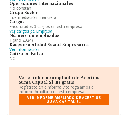
Operaciones Internacionales
No constan
En conclusión, la actividad de
Acertius Suma Capital
Grupo Sector
S.L
es -el asesoramiento de empresas en materia
Intermediación financiera
económico, financiero, fiscal, contable, estratégico y
Cargos
corporativo, así como la actividad de consultoría
Encontrados 3 cargos en esta empresa
empresarial necesaria para su implantación. -
Ver cargos de Empresa
representación de empresas, organismos e
Número de empleados
instituciones y particulares que así lo requieran para la
1 (año 2024)
captación. Se ha posicionado más abajo en el ranking
Responsabilidad Social Empresarial
de sectores frente al 2023. Frente al 2023, en el ranking
Ver Información
nacional, de todas las empresas en España, la empresa
Cotiza en Bolsa
ha retrocedido.
NO
Ver el informe ampliado de Acertius
Suma Capital Sl ¡Es gratis!
Regístrate en eInforma y te regalamos el
Informe Ampliado de esta empresa.
VER INFORME AMPLIADO DE ACERTIUS
SUMA CAPITAL SL