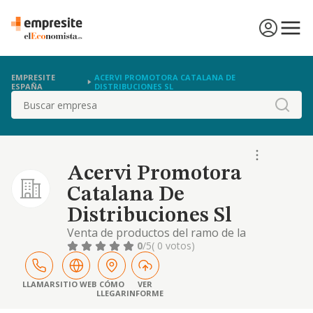
EMPRESITE
ACERVI PROMOTORA CATALANA DE
ESPAÑA
DISTRIBUCIONES SL
Buscar
Acervi Promotora
Catalana De
Distribuciones Sl
Venta de productos del ramo de la
alimentacion y bebidas, bien por cuenta
0
/5
( 0 votos)
propia o de terceros, pudiendo tambien en
representacion de estos ultimos dedicarse al
deposito y distribucion de mercancias.
LLAMAR
SITIO WEB
CÓMO
VER
LLEGAR
INFORME