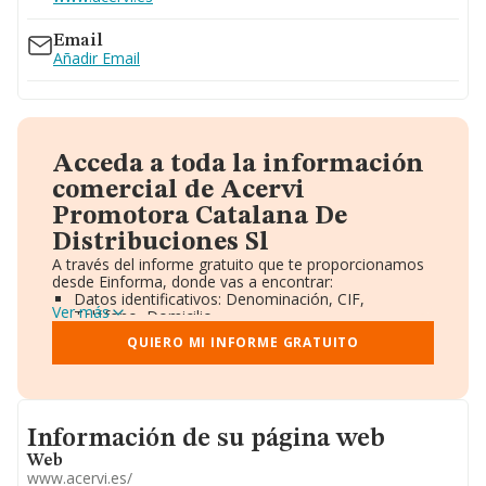
Email
Añadir Email
Acceda a toda la información
comercial de Acervi
Promotora Catalana De
Distribuciones Sl
A través del informe gratuito que te proporcionamos
desde Einforma, donde vas a encontrar:
Datos identificativos: Denominación, CIF,
Ver más
Teléfono, Domicilio.
Informe Mercantil Completo (BORME).
QUIERO MI INFORME GRATUITO
Gráficos de Evolución Ventas y Empleados.
Consejo de Administración y Administradores.
Directivos y Ejecutivos.
Accionistas.
Participaciones y Vinculaciones en otras empresas.
Informacion de su página web
Información de su página web
Artículos de prensa publicados sobre la empresa.
Información oficial y registral complementaria.
Web
www.acervi.es/