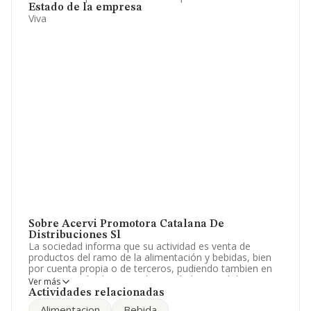
Estado de la empresa
Viva
Sobre Acervi Promotora Catalana De
Distribuciones Sl
La sociedad informa que su actividad es venta de
productos del ramo de la alimentación y bebidas, bien
por cuenta propia o de terceros, pudiendo tambien en
representación de estos ultimos dedicarse al deposito y
Ver más
distribución de mercancías. La sociedad está registrada
Actividades relacionadas
como Sociedad Limitada. Tiene CNAE: 4941 -
Alimentacion
Bebida