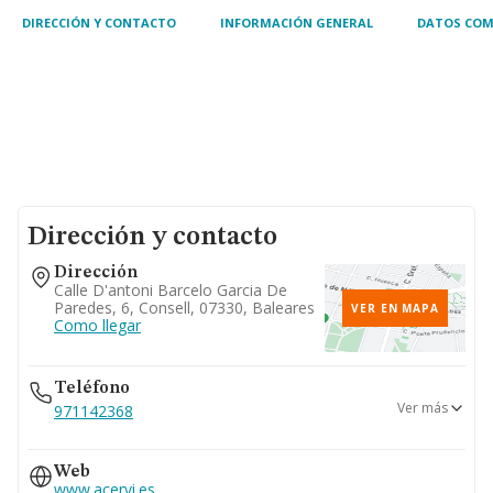
DIRECCIÓN Y CONTACTO
INFORMACIÓN GENERAL
DATOS COM
Dirección y contacto
Dirección
Calle D'antoni Barcelo Garcia De
Paredes, 6, Consell, 07330, Baleares
VER EN MAPA
Como llegar
Teléfono
Ver más
971142368
971623028
Web
www.acervi.es