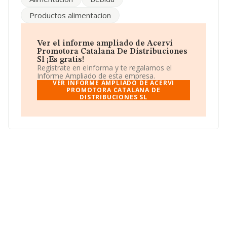
'Transporte de mercancías por carretera'. La compañía
no tiene actividad en mercados exteriores.
Productos alimentacion
Ha habido un descenso en cuanto al número de
empleados y atendiendo a los datos disponibles en
INFORMA, ese número ha estado por encima de la
Ver el informe ampliado de Acervi
media de sector.
Promotora Catalana De Distribuciones
Sl ¡Es gratis!
Acerca de la información disponible en INFORMA sobre
Regístrate en eInforma y te regalamos el
los distintos rankings: la empresa ha retrocedido 442
Informe Ampliado de esta empresa.
puestos en el ranking sectorial, pasando del 6.758 al
VER INFORME AMPLIADO DE ACERVI
7.200. Se encuentran mejor posicionadas las siguientes
PROMOTORA CATALANA DE
DISTRIBUCIONES SL
empresas del sector:
Transace Sociedad Anónima
y
Gruas Castro Asistencia S.L
; en cambio, éstas son
algunas de las empresas que están más abajo:
Trans
Trucks Maxil S.L
y
Caroland Canarias Transportes
S.L
. En el ranking nacional, ha bajado 14.460 puestos,
pasando de la posición 194.984 a 209.444. Éstas son las
compañías que la adelantan en el ranking:
Adg Contact
Center S.L
y
Exporpin S.L
; la empresa se posiciona
mejor que las siguientes compañías:
Marisqueria Casa
Paco 1999 S.L
y
Olano Edaritegia S.L
. Ha destacado
por su bajada de 553 posiciones pasando del puesto
6.127 al 6.680 en el ranking provincial.
Para más información es posible contactar a través del
teléfono 971142368 y la web es
www.acervi.es
.