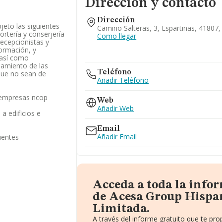
Dirección y contacto
Dirección
jeto las siguientes
Camino Salteras, 3, Espartinas, 41807, 
ortería y conserjería
Como llegar
recepcionistas y
formación, y
 así como
amiento de las
Teléfono
que no sean de
Añadir Teléfono
s empresas ncop
Web
Añadir Web
 a edificios e
Email
Añadir Email
uentes
Acceda a toda la info
de Acesa Group Hispa
Limitada.
A través del informe gratuito que te p