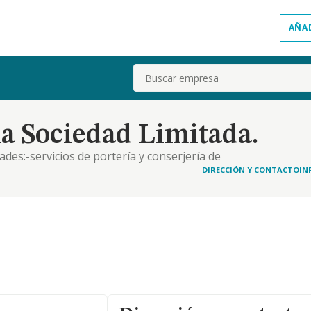
AÑA
Buscar
a Sociedad Limitada.
ades:-servicios de portería y conserjería de
ervicios de información, y orientación de visitantes,
DIRECCIÓN Y CONTACTO
IN
nstalaciones y sistemas que no sean de seguri