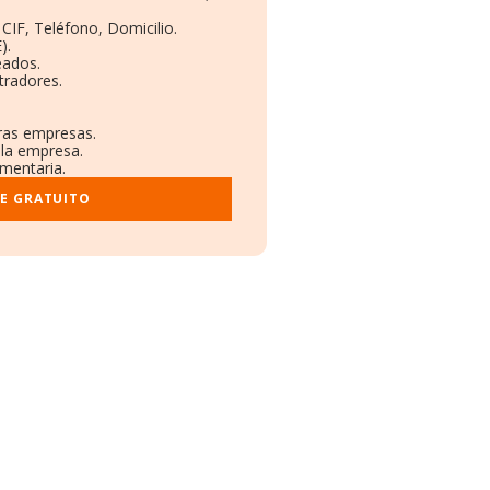
CIF, Teléfono, Domicilio.
).
eados.
tradores.
tras empresas.
 la empresa.
ementaria.
ME GRATUITO