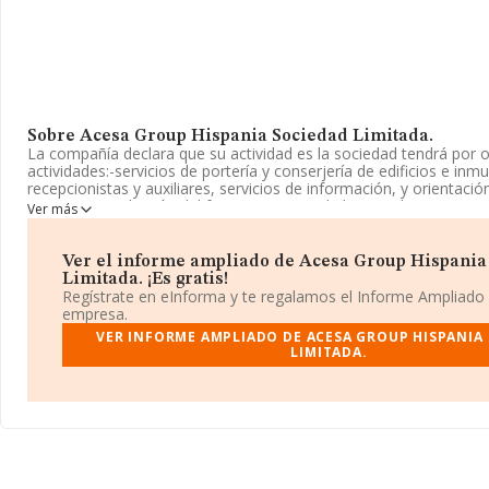
Sobre Acesa Group Hispania Sociedad Limitada.
La compañía declara que su actividad es la sociedad tendrá por o
actividades:-servicios de portería y conserjería de edificios e inm
recepcionistas y auxiliares, servicios de información, y orientación
como comprobación del funcionamiento de las instalaciones y s
Ver más
de seguri. La empresa aparece inscrita en el Registro Mercantil
Limitada. La actividad de referencia CNAE corresponde a 'Servicio
edificios e instalaciones', cuyo Código es 8110. La compañía no t
Ver el informe ampliado de Acesa Group Hispania
mercados exteriores.
Limitada. ¡Es gratis!
Regístrate en eInforma y te regalamos el Informe Ampliado
La empresa española
Acesa Group Hispania Sociedad Limita
empresa.
B90234592, tiene su domicilio social establecido en Camino Salte
VER INFORME AMPLIADO DE ACESA GROUP HISPANIA
Espartinas, en Sevilla, Andalucía.
LIMITADA.
En relación con el sector y disponiendo de los datos de hasta 4.
facturación en el ámbito nacional alcanza los 4.463 millones de e
promedio de facturación de 1 millón de euros entre todas las c
la información de la provincia (hablamos de Sevilla), en la base
constan 272 empresas, con ventas de 83 millones de euros. Para 
información de interés en el ámbito sectorial, la antigüedad desd
de 9 años. La media de empleados de las empresas es de 25.