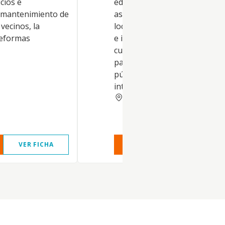
icios e
edificios, urbanizaciones, cas
l mantenimiento de
así como la limpieza de edifici
vecinos, la
locales, instalaciones industri
 reformas
e inmuebles en general,
cualquiera que fuere su desti
parques, jardines, vías y espa
públicos y privados, urbanos
interurbanos
SEVILLA
VER FICHA
VER INFORME
VER FIC