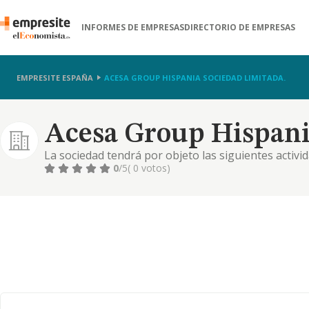
INFORMES DE EMPRESAS
DIRECTORIO DE EMPRESAS
EMPRESITE ESPAÑA
ACESA GROUP HISPANIA SOCIEDAD LIMITADA.
Acesa Group Hispani
La sociedad tendrá por objeto las siguientes activid
edificios e inmuebles, recepcionistas y auxiliares, s
0
/5
( 0 votos)
así como comprobación del funcionamiento de las i