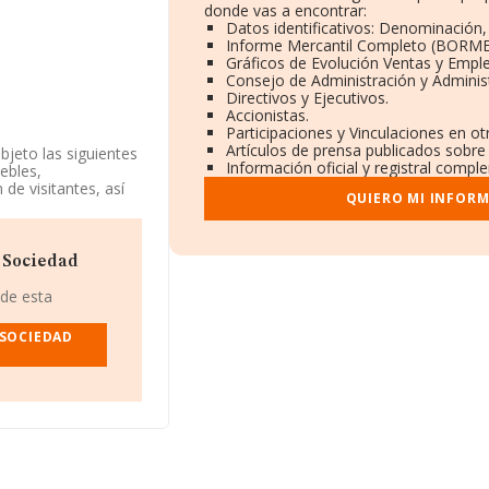
donde vas a encontrar:
Datos identificativos: Denominación, 
Informe Mercantil Completo (BORME
Gráficos de Evolución Ventas y Empl
Consejo de Administración y Adminis
Directivos y Ejecutivos.
Accionistas.
Participaciones y Vinculaciones en o
Artículos de prensa publicados sobre
bjeto las siguientes
Información oficial y registral compl
uebles,
 de visitantes, así
QUIERO MI INFOR
istemas que no sean
 como Sociedad
s integrales a
iene actividad en
 Sociedad
 de esta
da
, con CIF
ras núm. 3, (41807),
 SOCIEDAD
397 empresas, la
uros y se calcula un
ompañías. Respecto a
 de datos INFORMA
aportar ulterior
e la constitución es