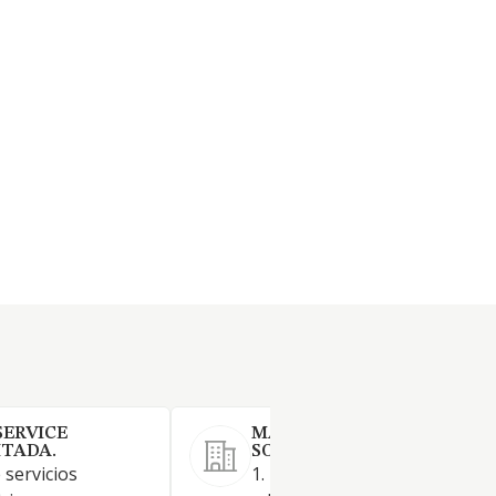
SERVICE
MANLI SERVICIOS ANDALU
ITADA.
SOCIEDAD LIMITADA.
 servicios
1. El cuidado y mantenimient